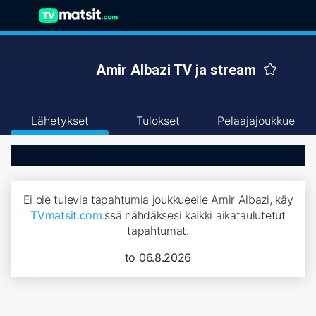
Amir Albazi TV ja stream
Lähetykset
Tulokset
Pelaajajoukkue
Ei ole tulevia tapahtumia joukkueelle Amir Albazi, käy
TVmatsit.com
:ssä nähdäksesi kaikki aikataulutetut
tapahtumat.
to 06.8.2026