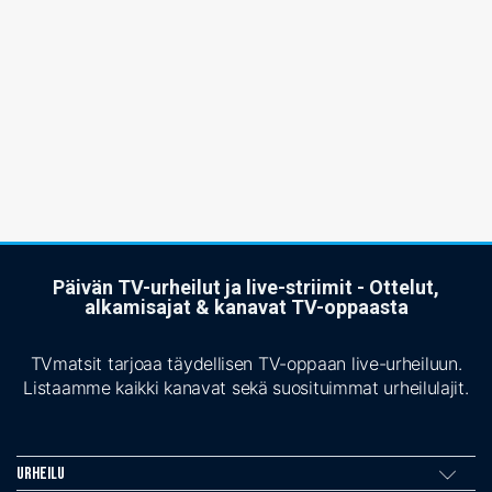
Päivän TV-urheilut ja live-striimit - Ottelut,
alkamisajat & kanavat TV-oppaasta
TVmatsit tarjoaa täydellisen TV-oppaan live-urheiluun.
Listaamme kaikki kanavat sekä suosituimmat urheilulajit.
Urheilu