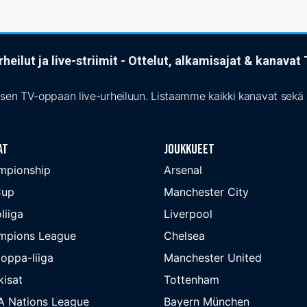
heilut ja live-striimit - Ottelut, alkamisajat & kanava
isen TV-oppaan live-urheiluun. Listaamme kaikki kanavat sekä s
at
Joukkueet
mpionship
Arsenal
Cup
Manchester City
liiga
Liverpool
mpions League
Chelsea
oppa-liiga
Manchester United
isat
Tottenham
A Nations League
Bayern München