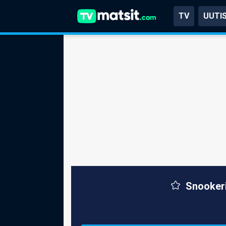
TV
UUTI
Snookeri