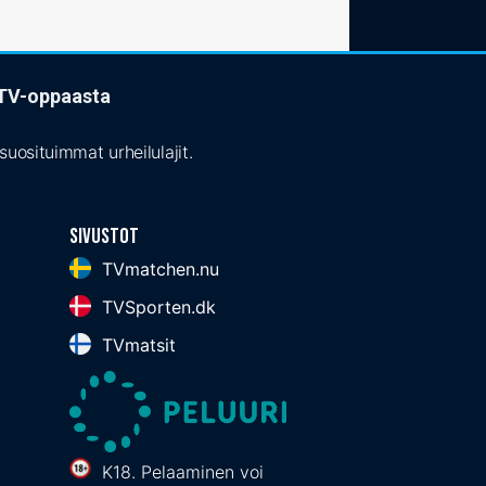
t TV-oppaasta
uosituimmat urheilulajit.
Sivustot
TVmatchen.nu
TVSporten.dk
TVmatsit
K18. Pelaaminen voi