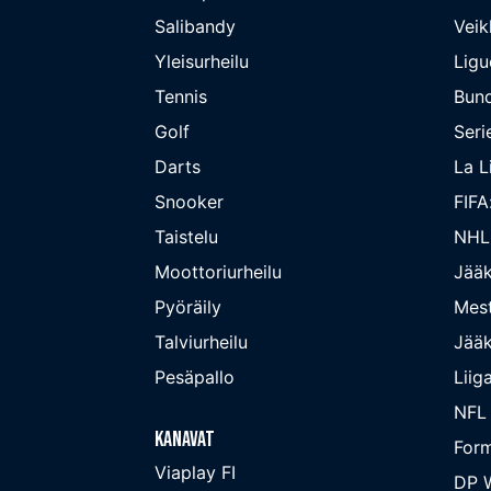
Salibandy
Veik
Yleisurheilu
Ligu
Tennis
Bund
Golf
Seri
Darts
La L
Snooker
FIFA
Taistelu
NHL
Moottoriurheilu
Jääk
Pyöräily
Mest
Talviurheilu
Jääk
Pesäpallo
Liig
NFL
Kanavat
Form
Viaplay FI
DP W