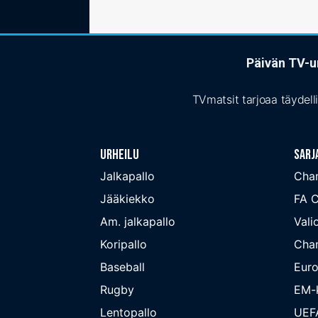
Päivän TV-ur
TVmatsit tarjoaa täydell
Urheilu
Sarj
Jalkapallo
Cha
Jääkiekko
FA 
Am. jalkapallo
Valio
Koripallo
Cha
Baseball
Euro
Rugby
EM-k
Lentopallo
UEF