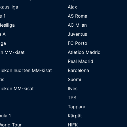
kausliiga
Ajax
e 1
AS Roma
esliiga
AC Milan
e A
Juventus
iga
FC Porto
:n MM-kisat
Atletico Madrid
Real Madrid
iekon nuorten MM-kisat
Barcelona
is
Suomi
iekon MM-kisat
Ilves
a
TPS
Tappara
ula 1
Kärpät
orld Tour
HIFK