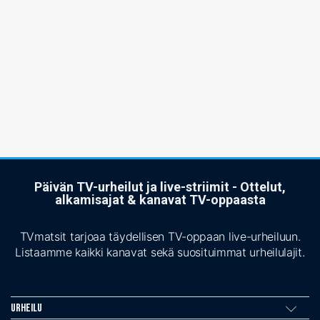
Päivän TV-urheilut ja live-striimit - Ottelut,
alkamisajat & kanavat TV-oppaasta
TVmatsit tarjoaa täydellisen TV-oppaan live-urheiluun.
Listaamme kaikki kanavat sekä suosituimmat urheilulajit.
Urheilu