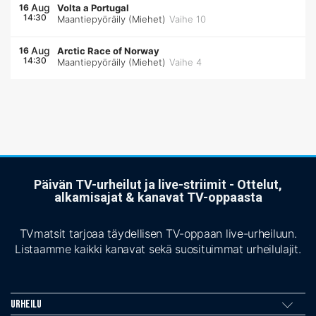
Aug
16
Volta a Portugal
14:30
Maantiepyöräily (Miehet)
Vaihe 10
Aug
16
Arctic Race of Norway
14:30
Maantiepyöräily (Miehet)
Vaihe 4
Päivän TV-urheilut ja live-striimit - Ottelut,
alkamisajat & kanavat TV-oppaasta
TVmatsit tarjoaa täydellisen TV-oppaan live-urheiluun.
Listaamme kaikki kanavat sekä suosituimmat urheilulajit.
Urheilu