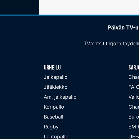
Päivän TV-ur
TVmatsit tarjoaa täydell
Urheilu
Sarj
Jalkapallo
Cha
Jääkiekko
FA 
Am. jalkapallo
Valio
Koripallo
Cha
Baseball
Euro
Rugby
EM-k
Lentopallo
UEF