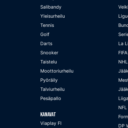
Salibandy
Veik
Yleisurheilu
Ligu
Tennis
Bund
Golf
Seri
Darts
La L
Snooker
FIFA
Taistelu
NHL
Moottoriurheilu
Jääk
Pyöräily
Mest
Talviurheilu
Jääk
Pesäpallo
Liig
NFL
Kanavat
Form
Viaplay FI
DP W