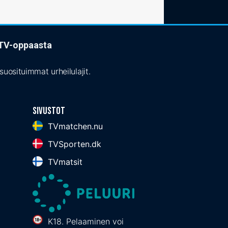
t TV-oppaasta
uosituimmat urheilulajit.
Sivustot
TVmatchen.nu
TVSporten.dk
TVmatsit
K18. Pelaaminen voi