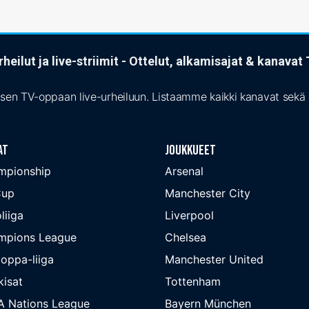
heilut ja live-striimit - Ottelut, alkamisajat & kanava
isen TV-oppaan live-urheiluun. Listaamme kaikki kanavat sekä s
at
Joukkueet
mpionship
Arsenal
Cup
Manchester City
liiga
Liverpool
mpions League
Chelsea
oppa-liiga
Manchester United
isat
Tottenham
A Nations League
Bayern München