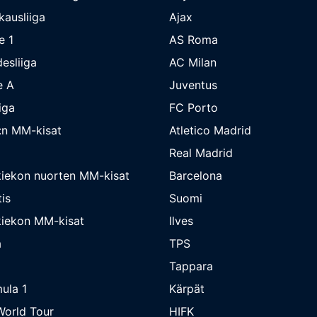
kausliiga
Ajax
e 1
AS Roma
esliiga
AC Milan
e A
Juventus
iga
FC Porto
:n MM-kisat
Atletico Madrid
Real Madrid
iekon nuorten MM-kisat
Barcelona
is
Suomi
iekon MM-kisat
Ilves
a
TPS
Tappara
ula 1
Kärpät
orld Tour
HIFK