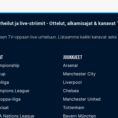
heilut ja live-striimit - Ottelut, alkamisajat & kanava
isen TV-oppaan live-urheiluun. Listaamme kaikki kanavat sekä s
at
Joukkueet
mpionship
Arsenal
Cup
Manchester City
liiga
Liverpool
mpions League
Chelsea
oppa-liiga
Manchester United
isat
Tottenham
A Nations League
Bayern München