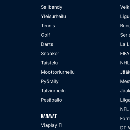
Salibandy
Veik
Yleisurheilu
Ligu
Tennis
Bund
Golf
Seri
Darts
La L
Snooker
FIFA
Taistelu
NHL
Moottoriurheilu
Jääk
Pyöräily
Mest
Talviurheilu
Jääk
Pesäpallo
Liig
NFL
Kanavat
Form
Viaplay FI
DP W