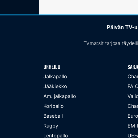
Päivän TV-ur
TVmatsit tarjoaa täydell
Urheilu
Sarj
Jalkapallo
Cha
Jääkiekko
FA 
Am. jalkapallo
Valio
Koripallo
Cha
Baseball
Euro
Rugby
EM-k
Lentopallo
UEF