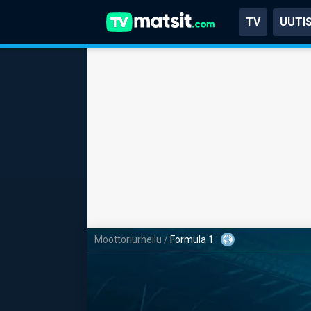
TV
UUTI
Moottoriurheilu
/
Formula 1