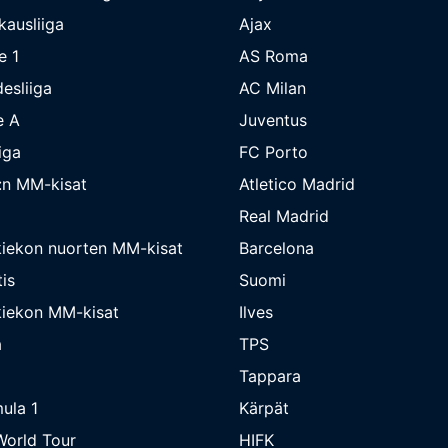
kausliiga
Ajax
e 1
AS Roma
esliiga
AC Milan
e A
Juventus
iga
FC Porto
:n MM-kisat
Atletico Madrid
Real Madrid
iekon nuorten MM-kisat
Barcelona
is
Suomi
iekon MM-kisat
Ilves
a
TPS
Tappara
ula 1
Kärpät
orld Tour
HIFK