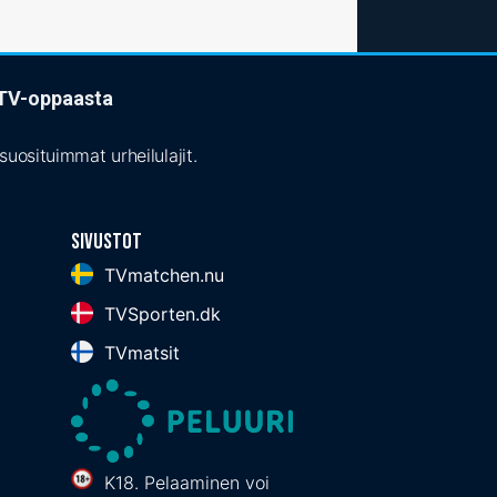
t TV-oppaasta
uosituimmat urheilulajit.
Sivustot
TVmatchen.nu
TVSporten.dk
TVmatsit
K18. Pelaaminen voi