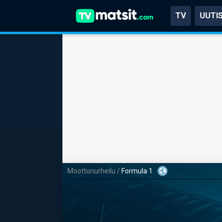
TV
UUTI
Moottoriurheilu
/
Formula 1