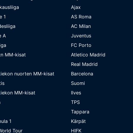
kausliiga
Ajax
e 1
AS Roma
esliiga
AC Milan
e A
Juventus
iga
FC Porto
:n MM-kisat
Atletico Madrid
Real Madrid
iekon nuorten MM-kisat
Barcelona
is
Suomi
iekon MM-kisat
Ilves
a
TPS
Tappara
ula 1
Kärpät
orld Tour
HIFK