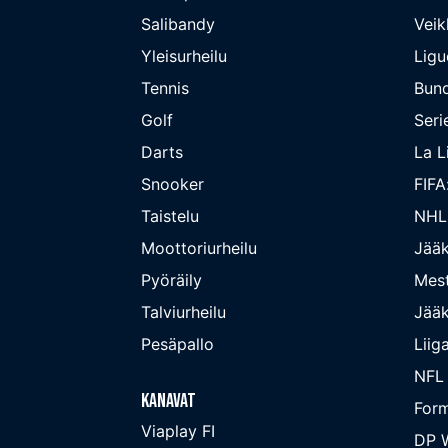
Salibandy
Veik
Yleisurheilu
Ligu
Tennis
Bund
Golf
Seri
Darts
La L
Snooker
FIFA
Taistelu
NHL
Moottoriurheilu
Jääk
Pyöräily
Mest
Talviurheilu
Jääk
Pesäpallo
Liig
NFL
Kanavat
Form
Viaplay FI
DP W