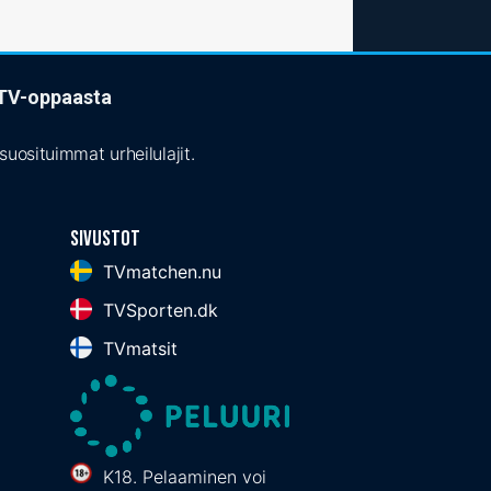
t TV-oppaasta
uosituimmat urheilulajit.
Sivustot
TVmatchen.nu
TVSporten.dk
TVmatsit
K18. Pelaaminen voi