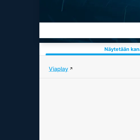
Näytetään kana
Viaplay