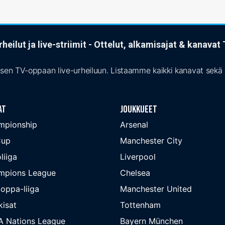
heilut ja live-striimit - Ottelut, alkamisajat & kanava
isen TV-oppaan live-urheiluun. Listaamme kaikki kanavat sekä s
at
Joukkueet
mpionship
Arsenal
Cup
Manchester City
liiga
Liverpool
mpions League
Chelsea
oppa-liiga
Manchester United
isat
Tottenham
A Nations League
Bayern München