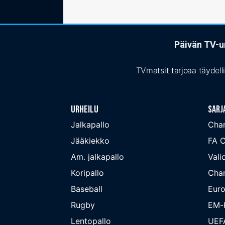
Päivän TV-ur
TVmatsit tarjoaa täydell
Urheilu
Sarj
Jalkapallo
Cha
Jääkiekko
FA 
Am. jalkapallo
Valio
Koripallo
Cha
Baseball
Euro
Rugby
EM-k
Lentopallo
UEF