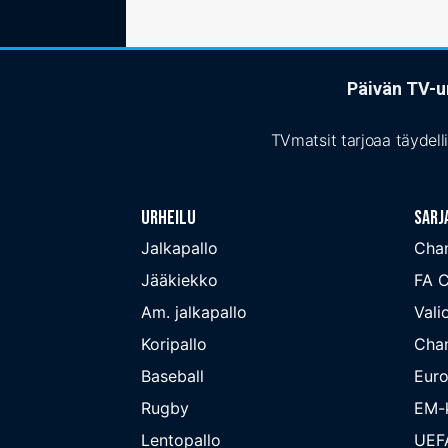
Päivän TV-ur
TVmatsit tarjoaa täydell
Urheilu
Sarj
Jalkapallo
Cha
Jääkiekko
FA 
Am. jalkapallo
Valio
Koripallo
Cha
Baseball
Euro
Rugby
EM-k
Lentopallo
UEF