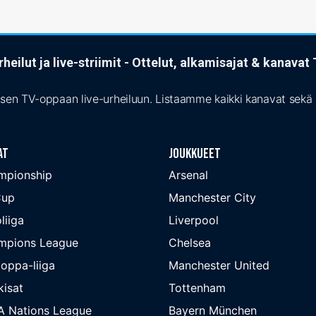
heilut ja live-striimit - Ottelut, alkamisajat & kanava
isen TV-oppaan live-urheiluun. Listaamme kaikki kanavat sekä s
at
Joukkueet
mpionship
Arsenal
Cup
Manchester City
liiga
Liverpool
mpions League
Chelsea
oppa-liiga
Manchester United
isat
Tottenham
A Nations League
Bayern München