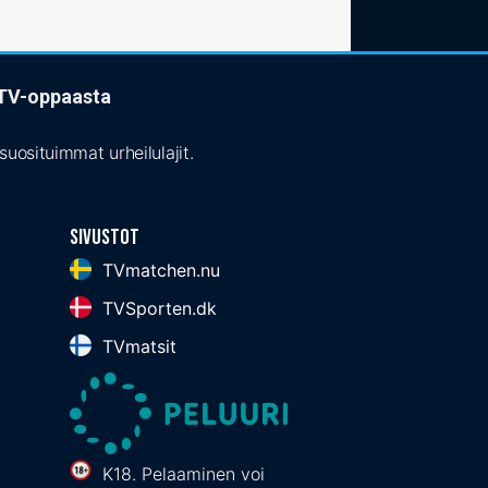
t TV-oppaasta
uosituimmat urheilulajit.
Sivustot
TVmatchen.nu
TVSporten.dk
TVmatsit
K18. Pelaaminen voi