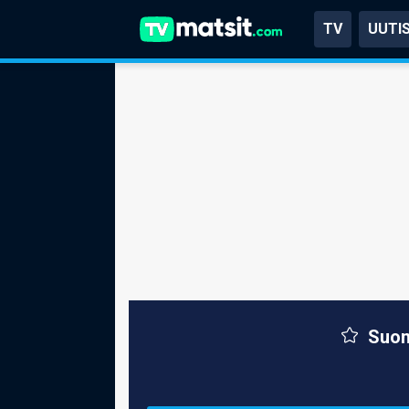
TV
UUTI
Suom