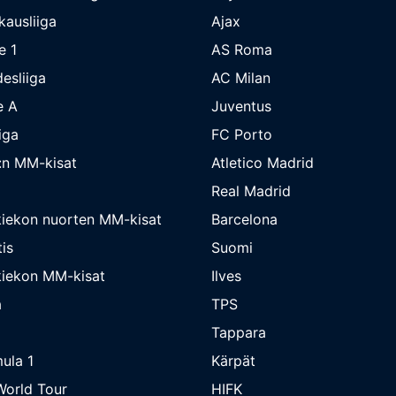
kausliiga
Ajax
e 1
AS Roma
esliiga
AC Milan
e A
Juventus
iga
FC Porto
:n MM-kisat
Atletico Madrid
Real Madrid
iekon nuorten MM-kisat
Barcelona
is
Suomi
iekon MM-kisat
Ilves
a
TPS
Tappara
ula 1
Kärpät
orld Tour
HIFK