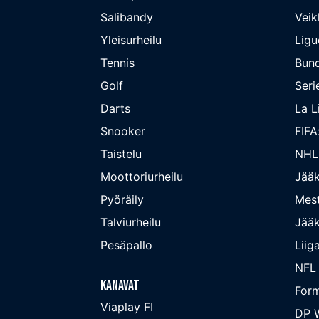
Salibandy
Veik
Yleisurheilu
Ligu
Tennis
Bund
Golf
Seri
Darts
La L
Snooker
FIFA
Taistelu
NHL
Moottoriurheilu
Jääk
Pyöräily
Mest
Talviurheilu
Jääk
Pesäpallo
Liig
NFL
Kanavat
Form
Viaplay FI
DP W