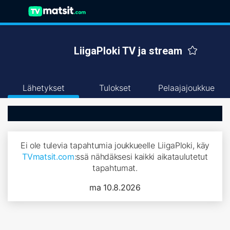
LiigaPloki TV ja stream
Lähetykset
Tulokset
Pelaajajoukkue
Ei ole tulevia tapahtumia joukkueelle LiigaPloki, käy
TVmatsit.com
:ssä nähdäksesi kaikki aikataulutetut
tapahtumat.
ma 10.8.2026