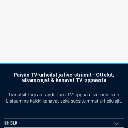
Päivän TV-urheilut ja live-striimit - Ottelut,
alkamisajat & kanavat TV-oppaasta
TVmatsit tarjoaa täydellisen TV-oppaan live-urheiluun.
Listaamme kaikki kanavat sekä suosituimmat urheilulajit.
Urheilu