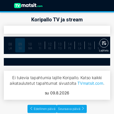
Koripallo TV ja stream
08
09
10
11
12
13
14
15
16
17
18
LA
SU
MA
TI
KE
TO
PE
LA
SU
MA
TI
Lajittelu
Ei tulevia tapahtumia lajille Koripallo. Katso kaikki
aikataulutetut tapahtumat sivustolta
TVmatsit.com
.
su 09.8.2026
Edellinen päivä
Seuraava päivä