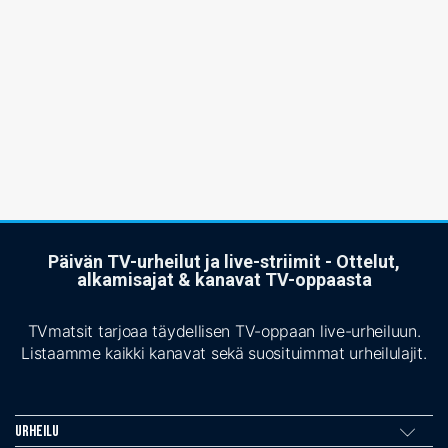
Päivän TV-urheilut ja live-striimit - Ottelut,
alkamisajat & kanavat TV-oppaasta
TVmatsit tarjoaa täydellisen TV-oppaan live-urheiluun.
Listaamme kaikki kanavat sekä suosituimmat urheilulajit.
Urheilu