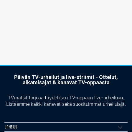
Päivän TV-urheilut ja live-striimit - Ottelut,
alkamisajat & kanavat TV-oppaasta
TVmatsit tarjoaa täydellisen TV-oppaan live-urheiluun.
Listaamme kaikki kanavat sekä suosituimmat urheilulajit.
Urheilu