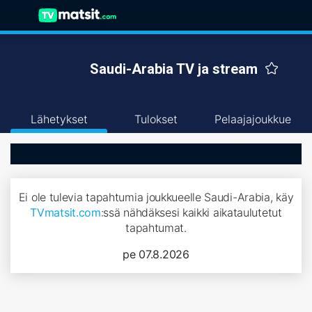
Saudi-Arabia TV ja stream
Lähetykset
Tulokset
Pelaajajoukkue
Ei ole tulevia tapahtumia joukkueelle Saudi-Arabia, käy
TVmatsit.com
:ssä nähdäksesi kaikki aikataulutetut
tapahtumat.
pe 07.8.2026