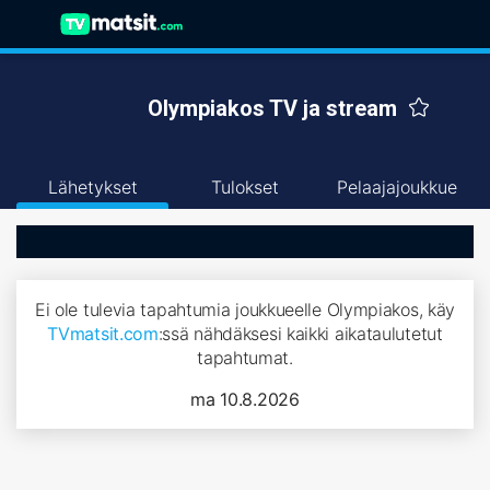
Olympiakos TV ja stream
Lähetykset
Tulokset
Pelaajajoukkue
Ei ole tulevia tapahtumia joukkueelle Olympiakos, käy
TVmatsit.com
:ssä nähdäksesi kaikki aikataulutetut
tapahtumat.
ma 10.8.2026