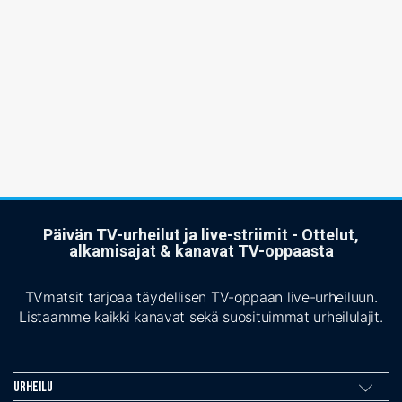
Päivän TV-urheilut ja live-striimit - Ottelut,
alkamisajat & kanavat TV-oppaasta
TVmatsit tarjoaa täydellisen TV-oppaan live-urheiluun.
Listaamme kaikki kanavat sekä suosituimmat urheilulajit.
Urheilu