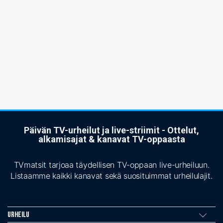
Päivän TV-urheilut ja live-striimit - Ottelut,
alkamisajat & kanavat TV-oppaasta
TVmatsit tarjoaa täydellisen TV-oppaan live-urheiluun.
Listaamme kaikki kanavat sekä suosituimmat urheilulajit.
Urheilu