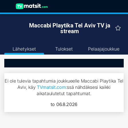
Maccabi Playtika Tel Aviv TV ja
stream
Lähetykset
Tulokset
Pelaajajoukkue
Ei ole tulevia tapahtumia joukkueelle Maccabi Playtika Tel
Aviv, käy
TVmatsit.com
:ssä nähdäksesi kaikki
aikataulutetut tapahtumat.
to 06.8.2026