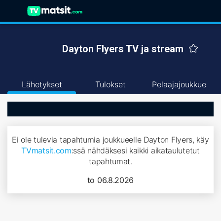
Dayton Flyers TV ja stream
Lähetykset
Tulokset
Pelaajajoukkue
Ei ole tulevia tapahtumia joukkueelle Dayton Flyers, käy
TVmatsit.com
:ssä nähdäksesi kaikki aikataulutetut
tapahtumat.
to 06.8.2026