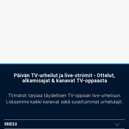
Päivän TV-urheilut ja live-striimit - Ottelut,
alkamisajat & kanavat TV-oppaasta
TVmatsit tarjoaa täydellisen TV-oppaan live-urheiluun.
Listaamme kaikki kanavat sekä suosituimmat urheilulajit.
Urheilu