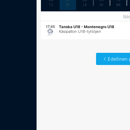
TO
PE
LA
SU
MA
Näy
17:45
Tanska U18
-
Montenegro U18
Käsipallon U18-tyttöjen
Edellinen 