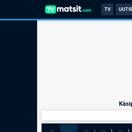
TV
UUTI
Käsi
06
07
08
09
10