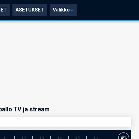
SET
ASETUKSET
Valikko
pallo TV ja stream
11
12
13
14
15
16