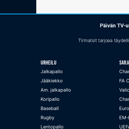
Päivän TV-ur
TVmatsit tarjoaa täydell
Urheilu
Sarj
Jalkapallo
Cha
Jääkiekko
FA 
Am. jalkapallo
Valio
Koripallo
Cha
Baseball
Euro
Rugby
EM-k
Lentopallo
UEF