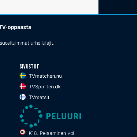
t TV-oppaasta
uosituimmat urheilulajit.
Sivustot
TVmatchen.nu
TVSporten.dk
TVmatsit
K18. Pelaaminen voi