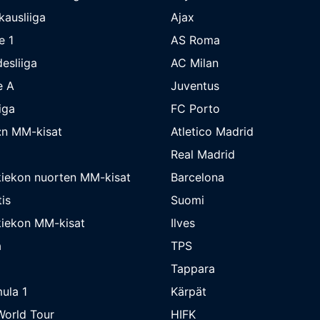
kausliiga
Ajax
e 1
AS Roma
esliiga
AC Milan
e A
Juventus
iga
FC Porto
:n MM-kisat
Atletico Madrid
Real Madrid
iekon nuorten MM-kisat
Barcelona
is
Suomi
iekon MM-kisat
Ilves
a
TPS
Tappara
ula 1
Kärpät
orld Tour
HIFK