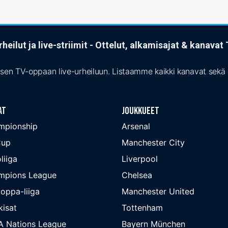
heilut ja live-striimit - Ottelut, alkamisajat & kanava
isen TV-oppaan live-urheiluun. Listaamme kaikki kanavat sekä s
at
Joukkueet
mpionship
Arsenal
Cup
Manchester City
liiga
Liverpool
mpions League
Chelsea
oppa-liiga
Manchester United
isat
Tottenham
A Nations League
Bayern München