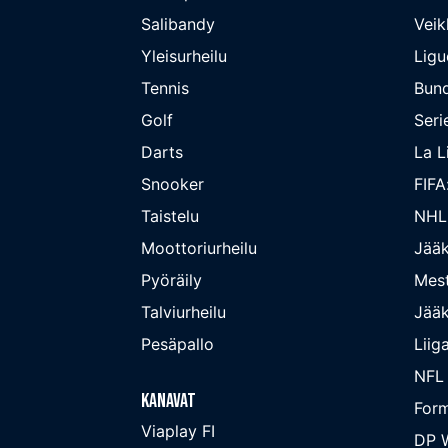
Salibandy
Veik
Yleisurheilu
Ligu
Tennis
Bund
Golf
Seri
Darts
La L
Snooker
FIFA
Taistelu
NHL
Moottoriurheilu
Jääk
Pyöräily
Mest
Talviurheilu
Jääk
Pesäpallo
Liig
NFL
Kanavat
Form
Viaplay FI
DP W