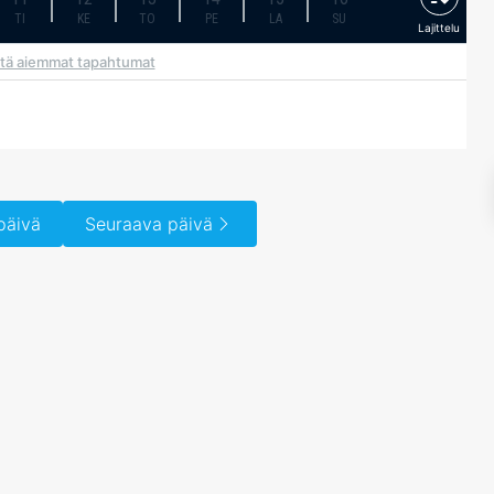
TI
KE
TO
PE
LA
SU
Lajittelu
tä aiemmat tapahtumat
päivä
Seuraava päivä