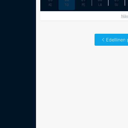
KE
TO
PE
LA
SU
Näy
Edellinen 