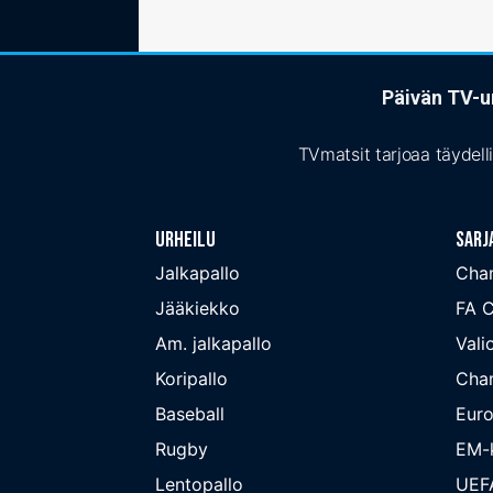
Päivän TV-ur
TVmatsit tarjoaa täydell
Urheilu
Sarj
Jalkapallo
Cha
Jääkiekko
FA 
Am. jalkapallo
Valio
Koripallo
Cha
Baseball
Euro
Rugby
EM-k
Lentopallo
UEF