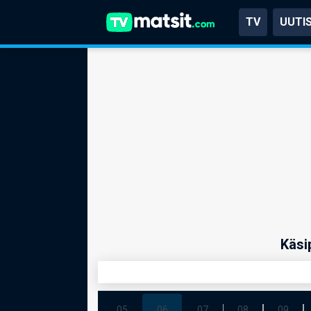
TV
UUTI
Käsi
05
06
07
08
09