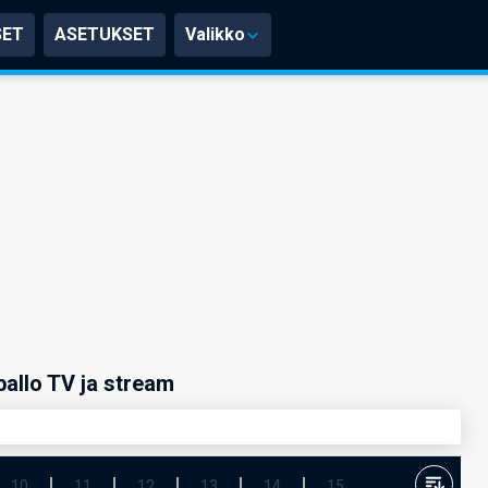
SET
ASETUKSET
Valikko
pallo TV ja stream
10
11
12
13
14
15