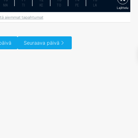
MA
TI
KE
TO
PE
LA
Lajittelu
tä aiemmat tapahtumat
päivä
Seuraava päivä