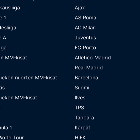
kausliiga
Ajax
e 1
AS Roma
esliiga
AC Milan
e A
Juventus
iga
FC Porto
:n MM-kisat
Atletico Madrid
Real Madrid
iekon nuorten MM-kisat
Barcelona
is
Suomi
iekon MM-kisat
Ilves
a
TPS
Tappara
ula 1
Kärpät
orld Tour
HIFK