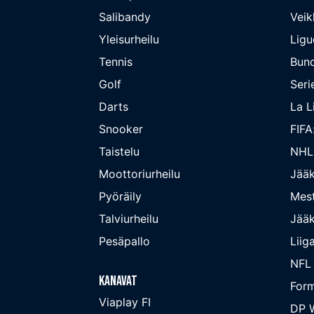
Salibandy
Veik
Yleisurheilu
Ligu
Tennis
Bund
Golf
Seri
Darts
La L
Snooker
FIFA
Taistelu
NHL
Moottoriurheilu
Jääk
Pyöräily
Mest
Talviurheilu
Jääk
Pesäpallo
Liig
NFL
Kanavat
Form
Viaplay FI
DP W