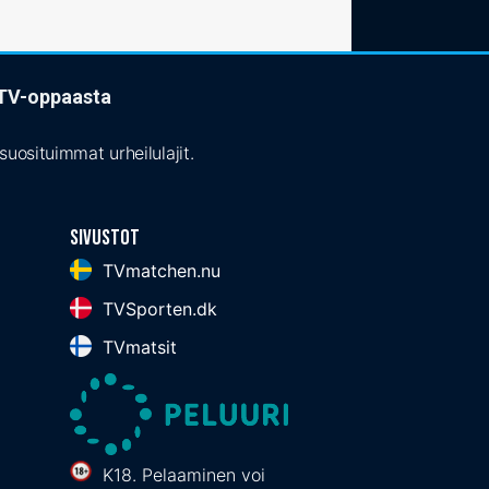
t TV-oppaasta
uosituimmat urheilulajit.
Sivustot
TVmatchen.nu
TVSporten.dk
TVmatsit
K18. Pelaaminen voi