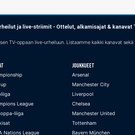
heilut ja live-striimit - Ottelut, alkamisajat & kanava
isen TV-oppaan live-urheiluun. Listaamme kaikki kanavat sekä s
at
Joukkueet
mpionship
Arsenal
Cup
Manchester City
liiga
Liverpool
mpions League
Chelsea
oppa-liiga
Manchester United
isat
Tottenham
A Nations League
Bayern München