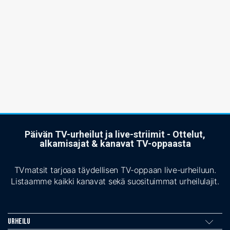
Päivän TV-urheilut ja live-striimit - Ottelut,
alkamisajat & kanavat TV-oppaasta
TVmatsit tarjoaa täydellisen TV-oppaan live-urheiluun.
Listaamme kaikki kanavat sekä suosituimmat urheilulajit.
Urheilu