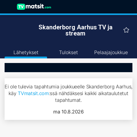
Skanderborg Aarhus TV ja
stream
Lähetykset
Tulokset
Pelaajajoukkue
Ei ole tulevia tapahtumia joukkueelle Skanderborg Aarhus,
käy
TVmatsit.com
:ssä nähdäksesi kaikki aikataulutetut
tapahtumat.
ma 10.8.2026