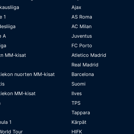
kausliiga
Ajax
e 1
AS Roma
esliiga
AC Milan
e A
Juventus
iga
FC Porto
:n MM-kisat
Atletico Madrid
Real Madrid
iekon nuorten MM-kisat
Barcelona
is
Suomi
iekon MM-kisat
Ilves
a
TPS
Tappara
ula 1
Kärpät
orld Tour
HIFK