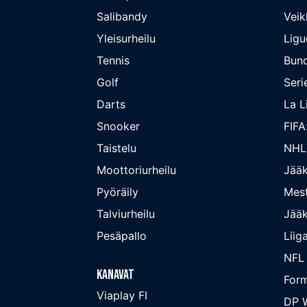
Salibandy
Veik
Yleisurheilu
Ligu
Tennis
Bund
Golf
Seri
Darts
La L
Snooker
FIFA
Taistelu
NHL
Moottoriurheilu
Jääk
Pyöräily
Mest
Talviurheilu
Jääk
Pesäpallo
Liig
NFL
Kanavat
Form
Viaplay FI
DP W