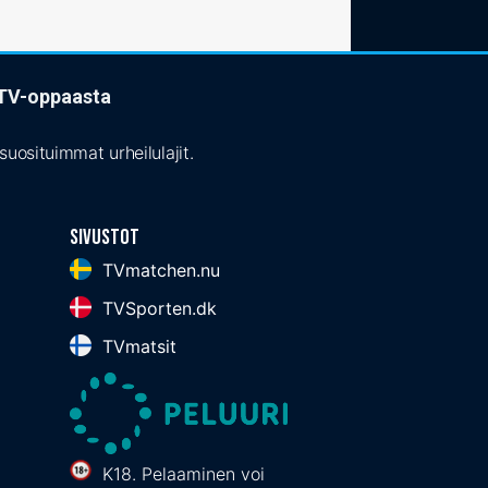
t TV-oppaasta
uosituimmat urheilulajit.
Sivustot
TVmatchen.nu
TVSporten.dk
TVmatsit
K18. Pelaaminen voi