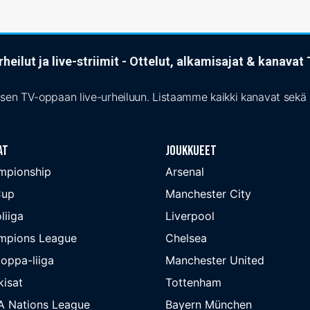
heilut ja live-striimit - Ottelut, alkamisajat & kanava
isen TV-oppaan live-urheiluun. Listaamme kaikki kanavat sekä s
at
Joukkueet
mpionship
Arsenal
Cup
Manchester City
liiga
Liverpool
mpions League
Chelsea
oppa-liiga
Manchester United
isat
Tottenham
A Nations League
Bayern München