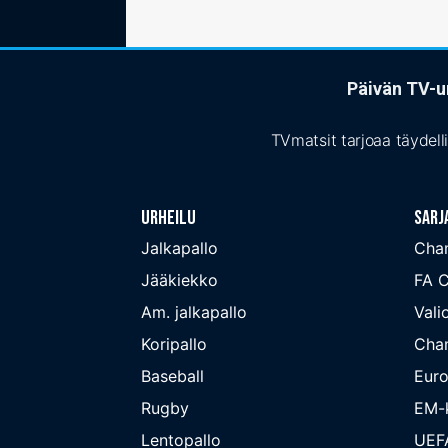
Päivän TV-ur
TVmatsit tarjoaa täydell
Urheilu
Sarj
Jalkapallo
Cha
Jääkiekko
FA 
Am. jalkapallo
Valio
Koripallo
Cha
Baseball
Euro
Rugby
EM-k
Lentopallo
UEF