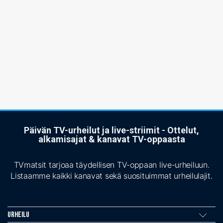
Päivän TV-urheilut ja live-striimit - Ottelut,
alkamisajat & kanavat TV-oppaasta
TVmatsit tarjoaa täydellisen TV-oppaan live-urheiluun.
Listaamme kaikki kanavat sekä suosituimmat urheilulajit.
Urheilu