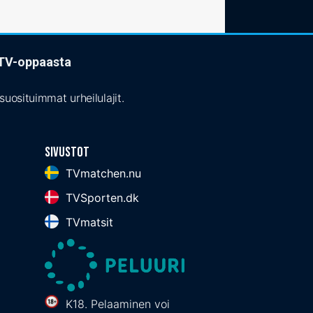
t TV-oppaasta
uosituimmat urheilulajit.
Sivustot
TVmatchen.nu
TVSporten.dk
TVmatsit
K18. Pelaaminen voi