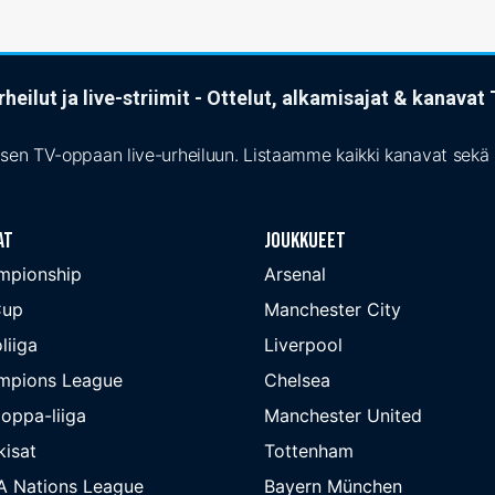
heilut ja live-striimit - Ottelut, alkamisajat & kanava
isen TV-oppaan live-urheiluun. Listaamme kaikki kanavat sekä s
at
Joukkueet
mpionship
Arsenal
Cup
Manchester City
liiga
Liverpool
mpions League
Chelsea
oppa-liiga
Manchester United
isat
Tottenham
A Nations League
Bayern München