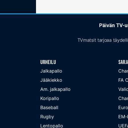
Päivän TV-ur
TVmatsit tarjoaa täydell
Urheilu
Sarj
Jalkapallo
Cha
Jääkiekko
FA 
Am. jalkapallo
Valio
Koripallo
Cha
Baseball
Euro
Rugby
EM-k
Lentopallo
UEF