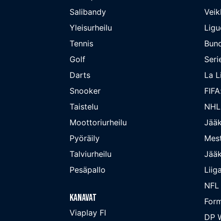
Salibandy
Veik
Yleisurheilu
Ligu
Tennis
Bund
Golf
Seri
Darts
La L
Snooker
FIFA
Taistelu
NHL
Moottoriurheilu
Jääk
Pyöräily
Mest
Talviurheilu
Jääk
Pesäpallo
Liig
NFL
Kanavat
Form
Viaplay FI
DP W