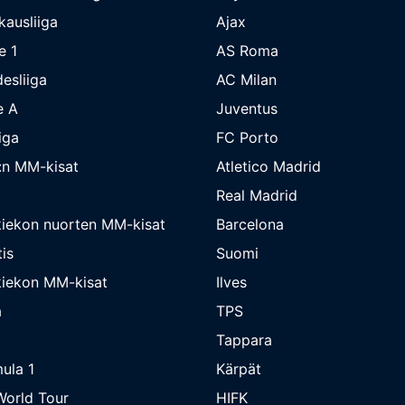
kausliiga
Ajax
e 1
AS Roma
esliiga
AC Milan
e A
Juventus
iga
FC Porto
:n MM-kisat
Atletico Madrid
Real Madrid
iekon nuorten MM-kisat
Barcelona
is
Suomi
iekon MM-kisat
Ilves
a
TPS
Tappara
ula 1
Kärpät
orld Tour
HIFK