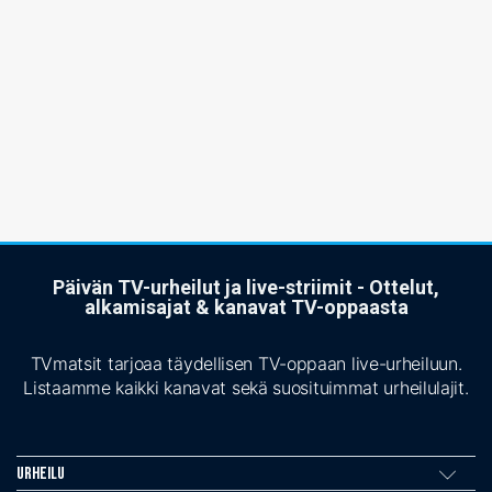
Päivän TV-urheilut ja live-striimit - Ottelut,
alkamisajat & kanavat TV-oppaasta
TVmatsit tarjoaa täydellisen TV-oppaan live-urheiluun.
Listaamme kaikki kanavat sekä suosituimmat urheilulajit.
Urheilu