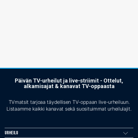
Päivän TV-urheilut ja live-striimit - Ottelut,
alkamisajat & kanavat TV-oppaasta
TVmatsit tarjoaa täydellisen TV-oppaan live-urheiluun.
Listaamme kaikki kanavat sekä suosituimmat urheilulajit.
Urheilu