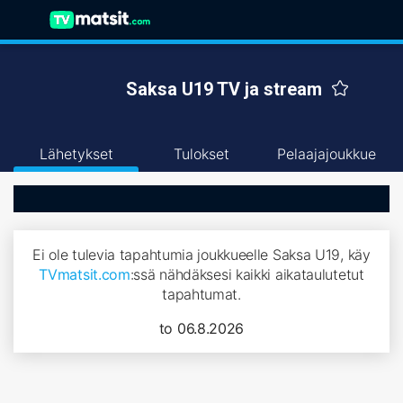
Saksa U19 TV ja stream
Lähetykset
Tulokset
Pelaajajoukkue
Ei ole tulevia tapahtumia joukkueelle Saksa U19, käy
TVmatsit.com
:ssä nähdäksesi kaikki aikataulutetut
tapahtumat.
to 06.8.2026