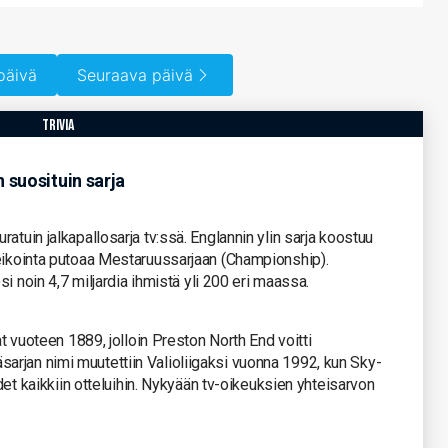
päivä
Seuraava päivä
trivia
n suosituin sarja
atuin jalkapallosarja tv:ssä. Englannin ylin sarja koostuu
heikointa putoaa Mestaruussarjaan (Championship).
osi noin 4,7 miljardia ihmistä yli 200 eri maassa.
at vuoteen 1889, jolloin Preston North End voitti
rjan nimi muutettiin Valioliigaksi vuonna 1992, kun Sky-
udet kaikkiin otteluihin. Nykyään tv-oikeuksien yhteisarvon