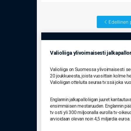
Edellinen 
Valioliiga ylivoimaisesti jalkapallo
Valioliiga on Suomessa ylivoimaisesti seur
20 joukkueesta, joista vuosittain kolme 
Valioliigan otteluita seuraa tv:ssä joka vu
Englannin jalkapalloliigan juuret kantautuv
ensimmäisen mestaruuden. Englannin pääsa
tv osti yli 300 miljoonalla eurolla tv-oike
arvioidaan olevan noin 4,5 miljardia euroa.