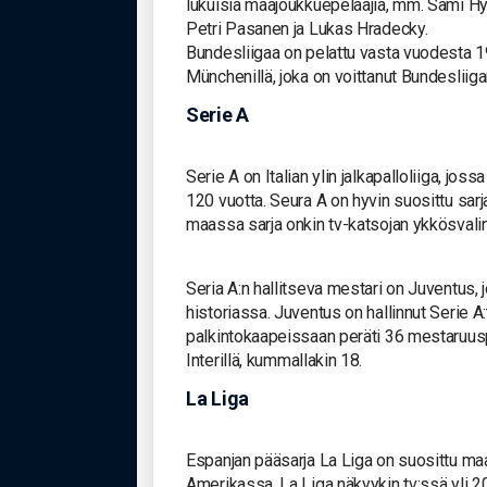
lukuisia maajoukkuepelaajia, mm. Sami Hyy
Petri Pasanen ja Lukas Hradecky.
Bundesliigaa on pelattu vasta vuodesta 1
Münchenillä, joka on voittanut Bundesliiga
Serie A
Serie A on Italian ylin jalkapalloliiga, jos
120 vuotta. Seura A on hyvin suosittu sarj
maassa sarja onkin tv-katsojan ykkösvalin
Seria A:n hallitseva mestari on Juventus, j
historiassa. Juventus on hallinnut Serie A:
palkintokaapeissaan peräti 36 mestaruusp
Interillä, kummallakin 18.
La Liga
Espanjan pääsarja La Liga on suosittu maa
Amerikassa. La Liga näkyykin tv:ssä yli 