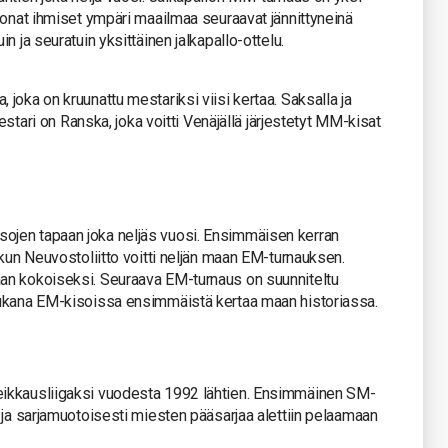
oonat ihmiset ympäri maailmaa seuraavat jännittyneinä
n ja seuratuin yksittäinen jalkapallo-ottelu.
joka on kruunattu mestariksi viisi kertaa. Saksalla ja
mestari on Ranska, joka voitti Venäjällä järjestetyt MM-kisat
jen tapaan joka neljäs vuosi. Ensimmäisen kerran
 kun Neuvostoliitto voitti neljän maan EM-turnauksen.
an kokoiseksi. Seuraava EM-turnaus on suunniteltu
mukana EM-kisoissa ensimmäistä kertaa maan historiassa.
ikkausliigaksi vuodesta 1992 lähtien. Ensimmäinen SM-
 ja sarjamuotoisesti miesten pääsarjaa alettiin pelaamaan