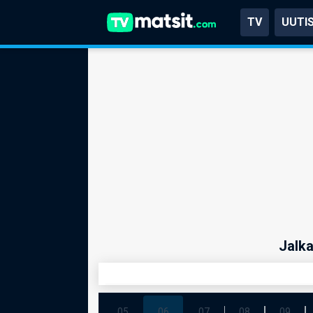
TV
UUTI
Jalka
05
06
07
08
09