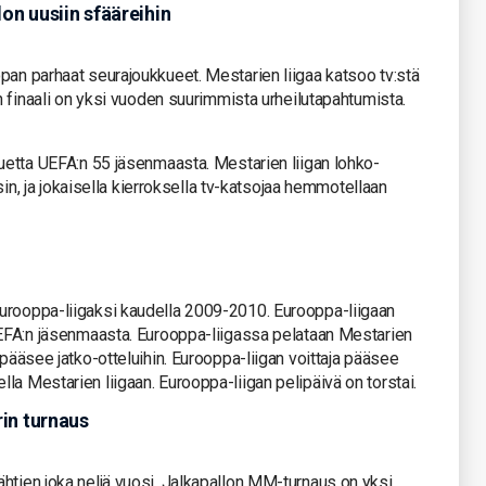
lon uusiin sfääreihin
pan parhaat seurajoukkueet. Mestarien liigaa katsoo tv:stä
an finaali on yksi vuoden suurimmista urheilutapahtumista.
kuetta UEFA:n 55 jäsenmaasta. Mestarien liigan lohko-
isin, ja jokaisella kierroksella tv-katsojaa hemmotellaan
urooppa-liigaksi kaudella 2009-2010. Eurooppa-liigaan
 UEFA:n jäsenmaasta. Eurooppa-liigassa pelataan Mestarien
 pääsee jatko-otteluihin. Eurooppa-liigan voittaja pääsee
la Mestarien liigaan. Eurooppa-liigan pelipäivä on torstai.
rin turnaus
htien joka neljä vuosi. Jalkapallon MM-turnaus on yksi