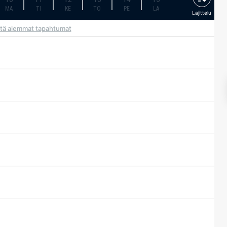
MA
TI
KE
TO
PE
LA
Lajittelu
tä aiemmat tapahtumat