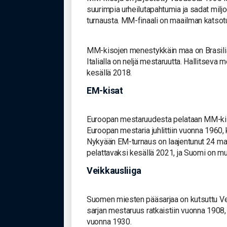
suurimpia urheilutapahtumia ja sadat milj
turnausta. MM-finaali on maailman katsotui
MM-kisojen menestykkäin maa on Brasilia, 
Italialla on neljä mestaruutta. Hallitseva 
kesällä 2018.
EM-kisat
Euroopan mestaruudesta pelataan MM-kiso
Euroopan mestaria juhlittiin vuonna 1960,
Nykyään EM-turnaus on laajentunut 24 ma
pelattavaksi kesällä 2021, ja Suomi on 
Veikkausliiga
Suomen miesten pääsarjaa on kutsuttu Ve
sarjan mestaruus ratkaistiin vuonna 1908,
vuonna 1930.