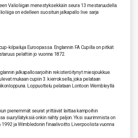
en Valioliigan menestyksekkäin seura 13 mestaruudella.
oliiga on edelleen suosituin jalkapallo live sarja
up-kilpailuja Euroopassa. Englannin FA Cupilla on pitkät
taruus pelattiin jo vuonna 1872.
glannin jalkapallosarjoihin rekisteröitynyt miesjoukkue.
ulevat mukaan cupiin 3. kierroksella, joka pelataan
iikonloppuna. Loppuottelu pelataan Lontoon Wembleyllä
, kun pienemmät seurat yrittävät laittaa kampoihin
sa suuryllätyksiä onkin nähty paljon. Yksi suurimmista on
 1992 ja Wimbledonin finaalivoitto Liverpoolista vuonna