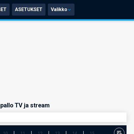
SET
ASETUKSET
Valikko
pallo TV ja stream
10
11
12
13
14
15