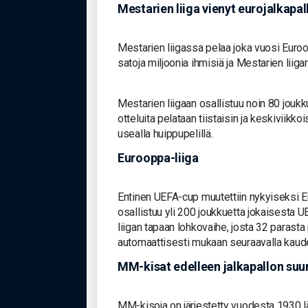
Mestarien liiga vienyt eurojalkapal
Mestarien liigassa pelaa joka vuosi Euroo
satoja miljoonia ihmisiä ja Mestarien liig
Mestarien liigaan osallistuu noin 80 jouk
otteluita pelataan tiistaisin ja keskiviikko
usealla huippupelillä.
Eurooppa-liiga
Entinen UEFA-cup muutettiin nykyiseksi E
osallistuu yli 200 joukkuetta jokaisesta
liigan tapaan lohkovaihe, josta 32 parasta
automaattisesti mukaan seuraavalla kaudel
MM-kisat edelleen jalkapallon suu
MM-kisoja on järjestetty vuodesta 1930 lä