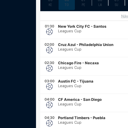
KE
TO
PE
LA
SU
Näy
01:30
New York City FC
-
Santos
Leagues Cup
02:00
Cruz Azul
-
Philadelphia Union
Leagues Cup
02:30
Chicago Fire
-
Necaxa
Leagues Cup
03:00
Austin FC
-
Tijuana
Leagues Cup
04:00
CF America
-
San Diego
Leagues Cup
04:30
Portland Timbers
-
Puebla
Leagues Cup