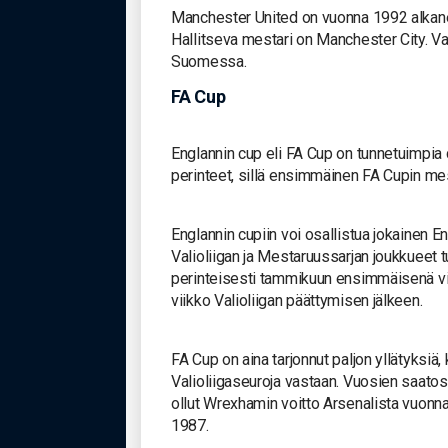
Manchester United on vuonna 1992 alkane
Hallitseva mestari on Manchester City. Vali
Suomessa.
FA Cup
Englannin cup eli FA Cup on tunnetuimpia c
perinteet, sillä ensimmäinen FA Cupin mes
Englannin cupiin voi osallistua jokainen En
Valioliigan ja Mestaruussarjan joukkueet t
perinteisesti tammikuun ensimmäisenä v
viikko Valioliigan päättymisen jälkeen.
FA Cup on aina tarjonnut paljon yllätyksiä
Valioliigaseuroja vastaan. Vuosien saatos
ollut Wrexhamin voitto Arsenalista vuonna
1987.