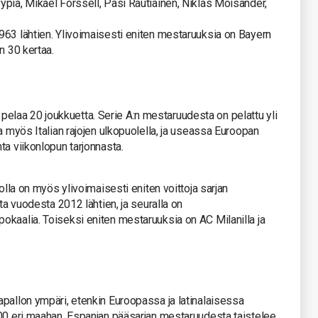
piä, Mikael Forssell, Pasi Rautiainen, Niklas Moisander,
963 lähtien. Ylivoimaisesti eniten mestaruuksia on Bayern
n 30 kertaa.
sa pelaa 20 joukkuetta. Serie A:n mestaruudesta on pelattu yli
a myös Italian rajojen ulkopuolella, ja useassa Euroopan
ta viikonlopun tarjonnasta.
olla on myös ylivoimaisesti eniten voittoja sarjan
ta vuodesta 2012 lähtien, ja seuralla on
okaalia. Toiseksi eniten mestaruuksia on AC Milanilla ja
pallon ympäri, etenkin Euroopassa ja latinalaisessa
200 eri maahan. Espanjan pääsarjan mestaruudesta taistelee