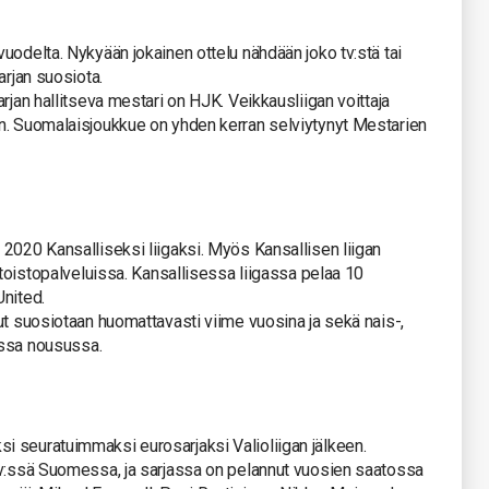
uodelta. Nykyään jokainen ottelu nähdään joko tv:stä tai
arjan suosiota.
rjan hallitseva mestari on HJK. Veikkausliigan voittaja
n. Suomalaisjoukkue on yhden kerran selviytynyt Mestarien
2020 Kansalliseksi liigaksi. Myös Kansallisen liigan
atoistopalveluissa. Kansallisessa liigassa pelaa 10
United.
ut suosiotaan huomattavasti viime vuosina ja sekä nais-,
vassa nousussa.
 seuratuimmaksi eurosarjaksi Valioliigan jälkeen.
tv:ssä Suomessa, ja sarjassa on pelannut vuosien saatossa