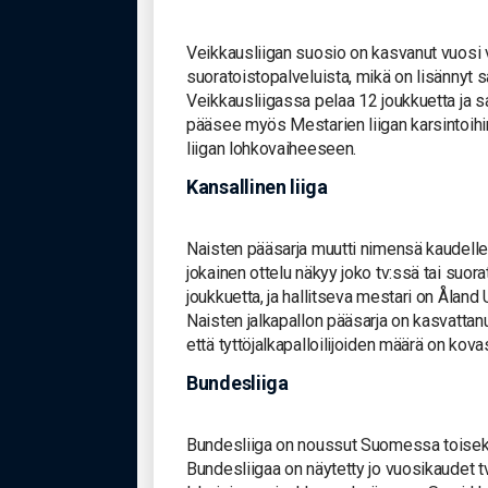
Veikkausliigan suosio on kasvanut vuosi v
suoratoistopalveluista, mikä on lisännyt s
Veikkausliigassa pelaa 12 joukkuetta ja sa
pääsee myös Mestarien liigan karsintoihi
liigan lohkovaiheeseen.
Kansallinen liiga
Naisten pääsarja muutti nimensä kaudelle 
jokainen ottelu näkyy joko tv:ssä tai suor
joukkuetta, ja hallitseva mestari on Åland 
Naisten jalkapallon pääsarja on kasvattan
että tyttöjalkapalloilijoiden määrä on ko
Bundesliiga
Bundesliiga on noussut Suomessa toiseksi
Bundesliigaa on näytetty jo vuosikaudet 