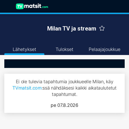
Milan TV ja stream
Lähetykset
Tulokset
Pelaajajoukkue
Ei ole tulevia tapahtumia joukkueelle Milan, käy
TVmatsit.com
:ssä nähdäksesi kaikki aikataulutetut
tapahtumat.
pe 07.8.2026