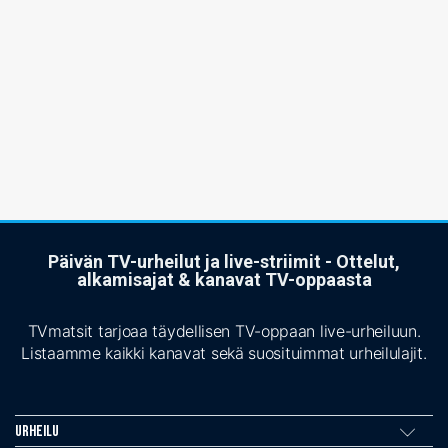
Päivän TV-urheilut ja live-striimit - Ottelut,
alkamisajat & kanavat TV-oppaasta
TVmatsit tarjoaa täydellisen TV-oppaan live-urheiluun.
Listaamme kaikki kanavat sekä suosituimmat urheilulajit.
Urheilu