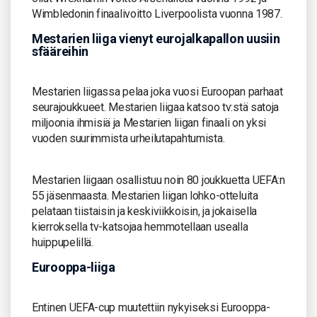
Wimbledonin finaalivoitto Liverpoolista vuonna 1987.
Mestarien liiga vienyt eurojalkapallon uusiin
sfääreihin
Mestarien liigassa pelaa joka vuosi Euroopan parhaat
seurajoukkueet. Mestarien liigaa katsoo tv:stä satoja
miljoonia ihmisiä ja Mestarien liigan finaali on yksi
vuoden suurimmista urheilutapahtumista.
Mestarien liigaan osallistuu noin 80 joukkuetta UEFA:n
55 jäsenmaasta. Mestarien liigan lohko-otteluita
pelataan tiistaisin ja keskiviikkoisin, ja jokaisella
kierroksella tv-katsojaa hemmotellaan usealla
huippupelillä.
Eurooppa-liiga
Entinen UEFA-cup muutettiin nykyiseksi Eurooppa-