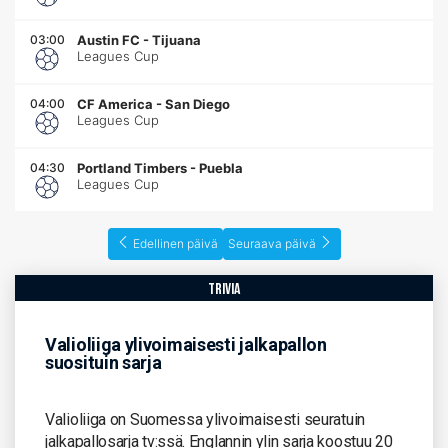
03:00
Austin FC
-
Tijuana
Leagues Cup
04:00
CF America
-
San Diego
Leagues Cup
04:30
Portland Timbers
-
Puebla
Leagues Cup
Edellinen päivä
Seuraava päivä
trivia
Valioliiga ylivoimaisesti jalkapallon
suosituin sarja
Valioliiga on Suomessa ylivoimaisesti seuratuin
jalkapallosarja tv:ssä. Englannin ylin sarja koostuu 20