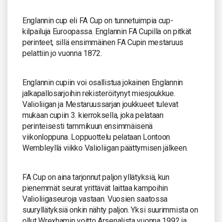
Englannin cup eli FA Cup on tunnetuimpia cup-
kilpailuja Euroopassa. Englannin FA Cupilla on pitkät
perinteet, sillä ensimmäinen FA Cupin mestaruus
pelattiin jo vuonna 1872.
Englannin cupiin voi osallistua jokainen Englannin
jalkapallosarjoihin rekisteröitynyt miesjoukkue.
Valioliigan ja Mestaruussarjan joukkueet tulevat
mukaan cupiin 3. kierroksella, joka pelataan
perinteisesti tammikuun ensimmäisenä
viikonloppuna. Loppuottelu pelataan Lontoon
Wembleyllä viikko Valioliigan päättymisen jälkeen.
FA Cup on aina tarjonnut paljon yllätyksiä, kun
pienemmät seurat yrittävät laittaa kampoihin
Valioliigaseuroja vastaan. Vuosien saatossa
suuryllätyksiä onkin nähty paljon. Yksi suurimmista on
ollut Wrexhamin voitto Arsenalista vuonna 1992 ja