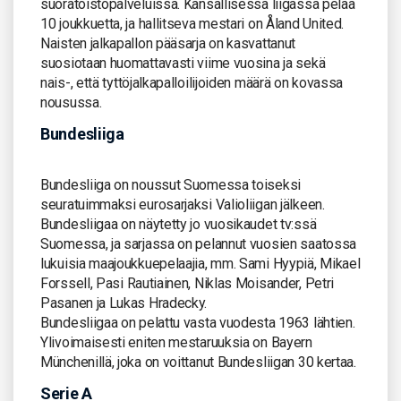
suoratoistopalveluissa. Kansallisessa liigassa pelaa
10 joukkuetta, ja hallitseva mestari on Åland United.
Naisten jalkapallon pääsarja on kasvattanut
suosiotaan huomattavasti viime vuosina ja sekä
nais-, että tyttöjalkapalloilijoiden määrä on kovassa
nousussa.
Bundesliiga
Bundesliiga on noussut Suomessa toiseksi
seuratuimmaksi eurosarjaksi Valioliigan jälkeen.
Bundesliigaa on näytetty jo vuosikaudet tv:ssä
Suomessa, ja sarjassa on pelannut vuosien saatossa
lukuisia maajoukkuepelaajia, mm. Sami Hyypiä, Mikael
Forssell, Pasi Rautiainen, Niklas Moisander, Petri
Pasanen ja Lukas Hradecky.
Bundesliigaa on pelattu vasta vuodesta 1963 lähtien.
Ylivoimaisesti eniten mestaruuksia on Bayern
Münchenillä, joka on voittanut Bundesliigan 30 kertaa.
Serie A