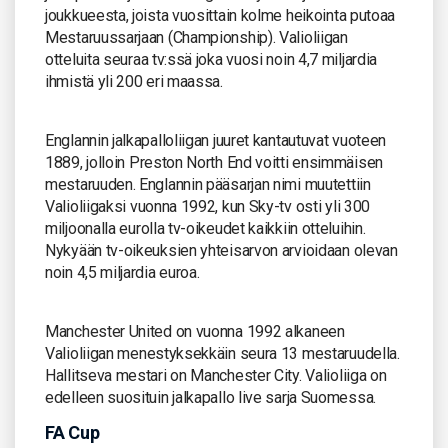
joukkueesta, joista vuosittain kolme heikointa putoaa
Mestaruussarjaan (Championship). Valioliigan
otteluita seuraa tv:ssä joka vuosi noin 4,7 miljardia
ihmistä yli 200 eri maassa.
Englannin jalkapalloliigan juuret kantautuvat vuoteen
1889, jolloin Preston North End voitti ensimmäisen
mestaruuden. Englannin pääsarjan nimi muutettiin
Valioliigaksi vuonna 1992, kun Sky-tv osti yli 300
miljoonalla eurolla tv-oikeudet kaikkiin otteluihin.
Nykyään tv-oikeuksien yhteisarvon arvioidaan olevan
noin 4,5 miljardia euroa.
Manchester United on vuonna 1992 alkaneen
Valioliigan menestyksekkäin seura 13 mestaruudella.
Hallitseva mestari on Manchester City. Valioliiga on
edelleen suosituin jalkapallo live sarja Suomessa.
FA Cup