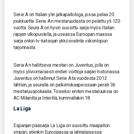
Serie A on Italian ylin jalkapalloliiga, jossa pelaa 20
joukkuetta. Serie A:n mestaruudesta on pelattu yli 120
vuotta. Seura A on hyvin suosittu sarja myös Italian
rajojen ulkopuolella, ja useassa Euroopan maassa
sarja onkin tv-katsojan ykkösvalinta viikonlopun
tarjonnasta.
Seria A:n hallitseva mestari on Juventus, jolla on
myös ylivoimaisesti eniten voittoja sarjan historiassa.
Juventus on hallinnut Serie A:ta vuodesta 2012
lähtien, ja seuralla on palkintokaapeissaan peräti 36
mestaruuspokaalia. Toiseksi eniten mestaruuksia on
AC Milanilla ja Interillä, kummallakin 18.
La Liga
Espanjan pääsarja La Liga on suosittu maapallon
ympäri, etenkin Euroopassa ja latinalaisessa