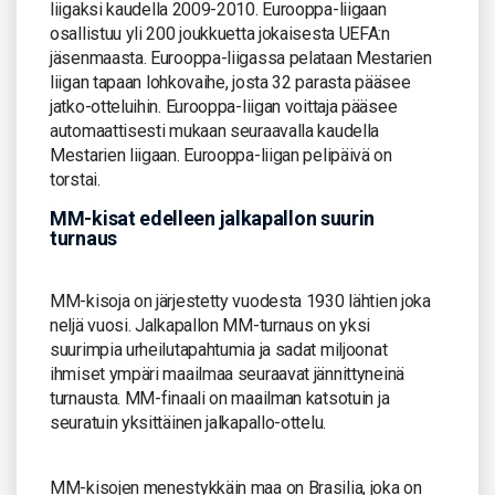
liigaksi kaudella 2009-2010. Eurooppa-liigaan
osallistuu yli 200 joukkuetta jokaisesta UEFA:n
jäsenmaasta. Eurooppa-liigassa pelataan Mestarien
liigan tapaan lohkovaihe, josta 32 parasta pääsee
jatko-otteluihin. Eurooppa-liigan voittaja pääsee
automaattisesti mukaan seuraavalla kaudella
Mestarien liigaan. Eurooppa-liigan pelipäivä on
torstai.
MM-kisat edelleen jalkapallon suurin
turnaus
MM-kisoja on järjestetty vuodesta 1930 lähtien joka
neljä vuosi. Jalkapallon MM-turnaus on yksi
suurimpia urheilutapahtumia ja sadat miljoonat
ihmiset ympäri maailmaa seuraavat jännittyneinä
turnausta. MM-finaali on maailman katsotuin ja
seuratuin yksittäinen jalkapallo-ottelu.
MM-kisojen menestykkäin maa on Brasilia, joka on