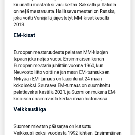
kruunattu mestariksi viisi kertaa. Saksalla ja Italialla
on neljä mestaruutta. Hallitseva mestari on Ranska,
joka voitti Venäjällä järjestetyt MM-kisat kesällä
2018.
EM-kisat
Euroopan mestaruudesta pelataan MM-kisojen
tapaan joka neljäs vuosi. Ensimmäisen kerran
Euroopan mestaria juhlittiin vuonna 1960, kun
Neuvostoliitto voitti neljän maan EM-turnauksen.
Nykyään EM-turnaus on laajentunut 24 maan
kokoiseksi. Seuraava EM-turnaus on suunniteltu
pelattavaksi kesällä 2021, ja Suomi on mukana EM-
kisoissa ensimmäistä kertaa maan historiassa.
Veikkausliiga
Suomen miesten pääsarjaa on kutsuttu
Veikkausliigaksi vuodesta 1992 lähtien. Ensimmäinen