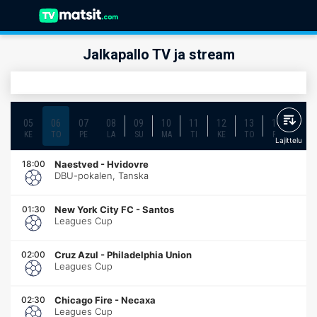
Jalkapallo TV ja stream
05
06
07
08
09
10
11
12
13
14
15
KE
TO
PE
LA
SU
MA
TI
KE
TO
PE
LA
Lajittelu
18:00
Naestved
-
Hvidovre
DBU-pokalen, Tanska
01:30
New York City FC
-
Santos
Leagues Cup
02:00
Cruz Azul
-
Philadelphia Union
Leagues Cup
02:30
Chicago Fire
-
Necaxa
Leagues Cup