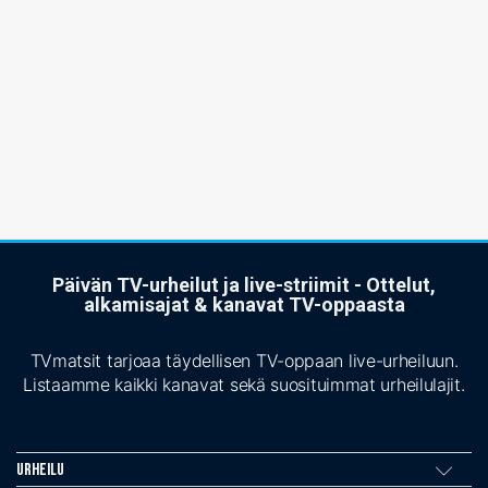
Päivän TV-urheilut ja live-striimit - Ottelut,
alkamisajat & kanavat TV-oppaasta
TVmatsit tarjoaa täydellisen TV-oppaan live-urheiluun.
Listaamme kaikki kanavat sekä suosituimmat urheilulajit.
Urheilu