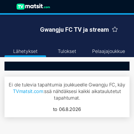
Gwangju FC TV ja stream
Lähetykset
Tulokset
Pelaajajoukkue
Ei ole tulevia tapahtumia joukkueelle Gwangju FC, käy
TVmatsit.com
:ssä nähdäksesi kaikki aikataulutetut
tapahtumat.
to 06.8.2026