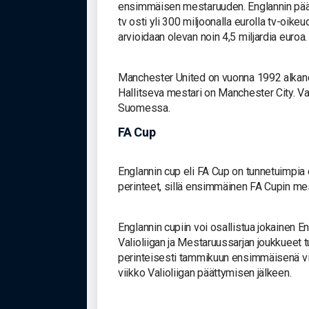
ensimmäisen mestaruuden. Englannin pääsa
tv osti yli 300 miljoonalla eurolla tv-oike
arvioidaan olevan noin 4,5 miljardia euroa.
Manchester United on vuonna 1992 alkane
Hallitseva mestari on Manchester City. Vali
Suomessa.
FA Cup
Englannin cup eli FA Cup on tunnetuimpia c
perinteet, sillä ensimmäinen FA Cupin mes
Englannin cupiin voi osallistua jokainen En
Valioliigan ja Mestaruussarjan joukkueet t
perinteisesti tammikuun ensimmäisenä v
viikko Valioliigan päättymisen jälkeen.