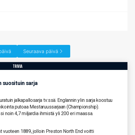
päivä
Seuraava päivä
trivia
n suosituin sarja
atuin jalkapallosarja tv:ssä. Englannin ylin sarja koostuu
heikointa putoaa Mestaruussarjaan (Championship).
osi noin 4,7 miljardia ihmistä yli 200 eri maassa.
at vuoteen 1889, jolloin Preston North End voitti