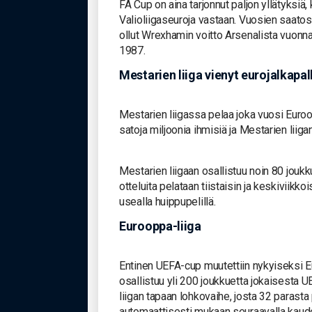
FA Cup on aina tarjonnut paljon yllätyksiä
Valioliigaseuroja vastaan. Vuosien saatos
ollut Wrexhamin voitto Arsenalista vuonna
1987.
Mestarien liiga vienyt eurojalkapal
Mestarien liigassa pelaa joka vuosi Euroo
satoja miljoonia ihmisiä ja Mestarien liig
Mestarien liigaan osallistuu noin 80 jouk
otteluita pelataan tiistaisin ja keskiviikko
usealla huippupelillä.
Eurooppa-liiga
Entinen UEFA-cup muutettiin nykyiseksi E
osallistuu yli 200 joukkuetta jokaisesta
liigan tapaan lohkovaihe, josta 32 parasta
automaattisesti mukaan seuraavalla kaudel