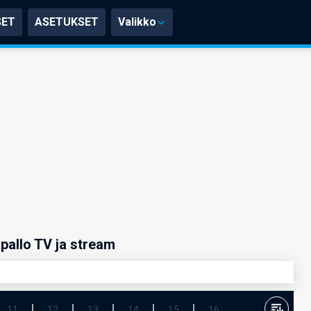
SET
ASETUKSET
Valikko
pallo TV ja stream
11
12
13
14
15
16