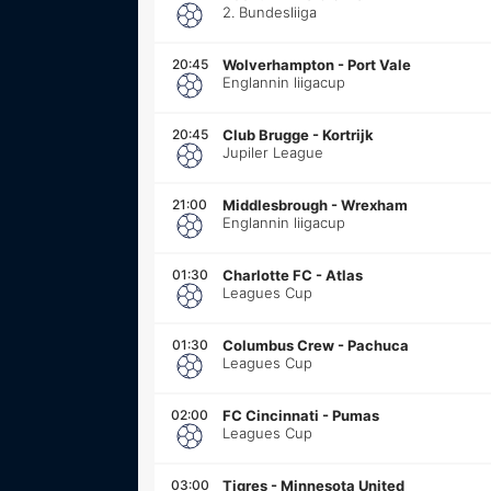
2. Bundesliiga
20:45
Wolverhampton
-
Port Vale
Englannin liigacup
20:45
Club Brugge
-
Kortrijk
Jupiler League
21:00
Middlesbrough
-
Wrexham
Englannin liigacup
01:30
Charlotte FC
-
Atlas
Leagues Cup
01:30
Columbus Crew
-
Pachuca
Leagues Cup
02:00
FC Cincinnati
-
Pumas
Leagues Cup
03:00
Tigres
-
Minnesota United