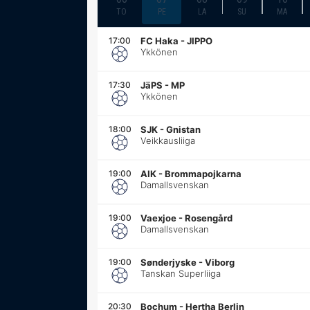
TO
PE
LA
SU
MA
17:00
FC Haka
-
JIPPO
Ykkönen
17:30
JäPS
-
MP
Ykkönen
18:00
SJK
-
Gnistan
Veikkausliiga
19:00
AIK
-
Brommapojkarna
Damallsvenskan
19:00
Vaexjoe
-
Rosengård
Damallsvenskan
19:00
Sønderjyske
-
Viborg
Tanskan Superliiga
20:30
Bochum
-
Hertha Berlin