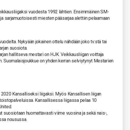
ikkausliigaksi vuodesta 1992 lähtien. Ensimmäinen SM-
 ja sarjamuotoisesti miesten pääsarjaa alettiin pelaamaan
uodelta. Nykyään jokainen ottelu nähdään joko tv:stä tai
arjan suosiota.
rjan hallitseva mestari on HJK. Veikkausliigan voittaja
n. Suomalaisjoukkue on yhden kerran selviytynyt Mestarien
2020 Kansalliseksi liigaksi. Myös Kansallisen liigan
atoistopalveluissa. Kansallisessa liigassa pelaa 10
United.
ut suosiotaan huomattavasti viime vuosina ja sekä nais-,
vassa nousussa.