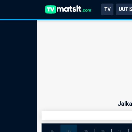
TV
UUTI
Jalka
06
07
08
09
10