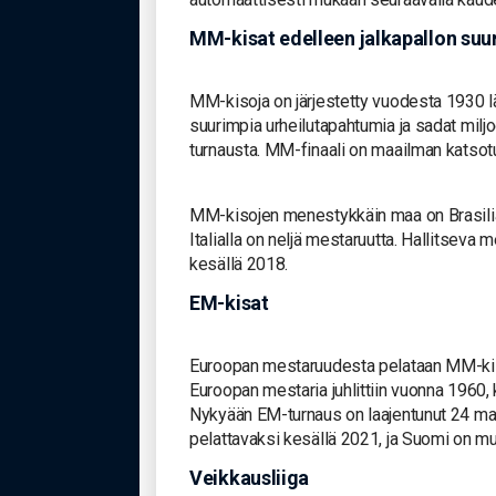
MM-kisat edelleen jalkapallon suu
MM-kisoja on järjestetty vuodesta 1930 lä
suurimpia urheilutapahtumia ja sadat milj
turnausta. MM-finaali on maailman katsotui
MM-kisojen menestykkäin maa on Brasilia, 
Italialla on neljä mestaruutta. Hallitseva 
kesällä 2018.
EM-kisat
Euroopan mestaruudesta pelataan MM-kiso
Euroopan mestaria juhlittiin vuonna 1960,
Nykyään EM-turnaus on laajentunut 24 ma
pelattavaksi kesällä 2021, ja Suomi on 
Veikkausliiga