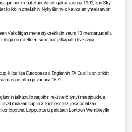
rjan nimi muutettiin Valioliigaksi vuonna 1992, kun Sky-
udet kaikkiin otteluihin. Nykyään tv-oikeuksien yhteisarvon
en Valioliigan menestyksekkäin seura 13 mestaruudella.
oliiga on edelleen suosituin jalkapallo live sarja
up-kilpailuja Euroopassa. Englannin FA Cupilla on pitkät
taruus pelattiin jo vuonna 1872.
glannin jalkapallosarjoihin rekisteröitynyt miesjoukkue.
ulevat mukaan cupiin 3. kierroksella, joka pelataan
iikonloppuna. Loppuottelu pelataan Lontoon Wembleyllä