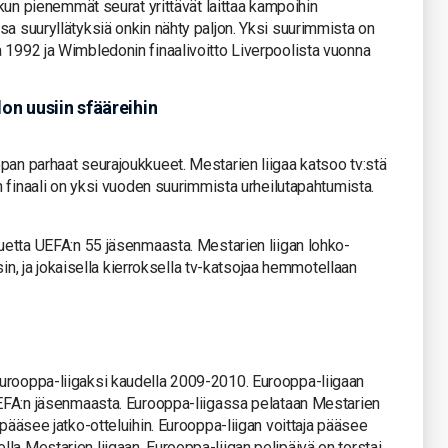
, kun pienemmät seurat yrittävät laittaa kampoihin
sa suuryllätyksiä onkin nähty paljon. Yksi suurimmista on
 1992 ja Wimbledonin finaalivoitto Liverpoolista vuonna
lon uusiin sfääreihin
pan parhaat seurajoukkueet. Mestarien liigaa katsoo tv:stä
an finaali on yksi vuoden suurimmista urheilutapahtumista.
kuetta UEFA:n 55 jäsenmaasta. Mestarien liigan lohko-
isin, ja jokaisella kierroksella tv-katsojaa hemmotellaan
urooppa-liigaksi kaudella 2009-2010. Eurooppa-liigaan
 UEFA:n jäsenmaasta. Eurooppa-liigassa pelataan Mestarien
 pääsee jatko-otteluihin. Eurooppa-liigan voittaja pääsee
la Mestarien liigaan. Eurooppa-liigan pelipäivä on torstai.