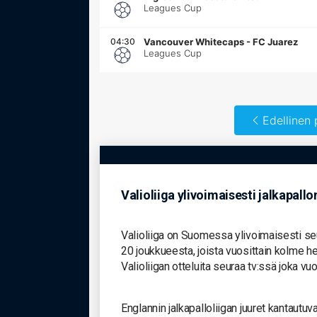
Leagues Cup
04:30
Vancouver Whitecaps
-
FC Juarez
Leagues Cup
Edellinen 
Valioliiga ylivoimaisesti jalkapallo
Valioliiga on Suomessa ylivoimaisesti seur
20 joukkueesta, joista vuosittain kolme 
Valioliigan otteluita seuraa tv:ssä joka vu
Englannin jalkapalloliigan juuret kantautuv