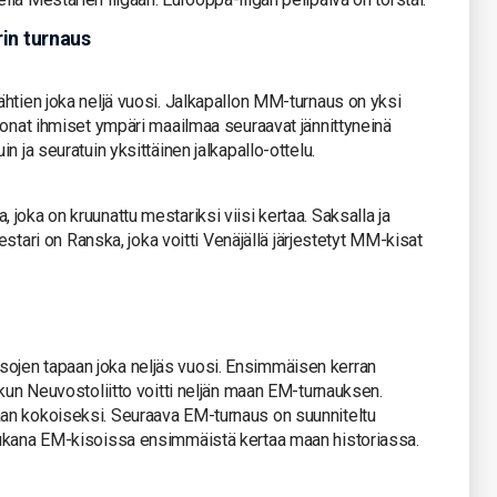
rin turnaus
htien joka neljä vuosi. Jalkapallon MM-turnaus on yksi
oonat ihmiset ympäri maailmaa seuraavat jännittyneinä
n ja seuratuin yksittäinen jalkapallo-ottelu.
joka on kruunattu mestariksi viisi kertaa. Saksalla ja
mestari on Ranska, joka voitti Venäjällä järjestetyt MM-kisat
jen tapaan joka neljäs vuosi. Ensimmäisen kerran
 kun Neuvostoliitto voitti neljän maan EM-turnauksen.
an kokoiseksi. Seuraava EM-turnaus on suunniteltu
mukana EM-kisoissa ensimmäistä kertaa maan historiassa.