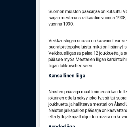
Suomen miesten pääsarjaa on kutsuttu Ve
sarjan mestaruus ratkaistiin vuonna 1908,
vuonna 1930.
Veikkausliigan suosio on kasvanut vuosi v
suoratoistopalveluista, mikä on lisännyt s
Veikkausliigassa pelaa 12 joukkuetta ja sa
pääsee myös Mestarien liigan karsintoihi
liigan lohkovaiheeseen.
Kansallinen liiga
Naisten pääsarja muutti nimensä kaudelle 
jokainen ottelu näkyy joko tv:ssä tai suor
joukkuetta, ja hallitseva mestari on Åland 
Naisten jalkapallon pääsarja on kasvattan
että tyttöjalkapalloilijoiden määrä on ko
Bundesliiga