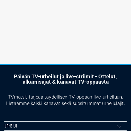
Päivän TV-urheilut ja live-striimit - Ottelut,
alkamisajat & kanavat TV-oppaasta
TVmatsit tarjoaa täydellisen TV-oppaan live-urheiluun.
Listaamme kaikki kanavat sekä suosituimmat urheilulajit.
Urheilu