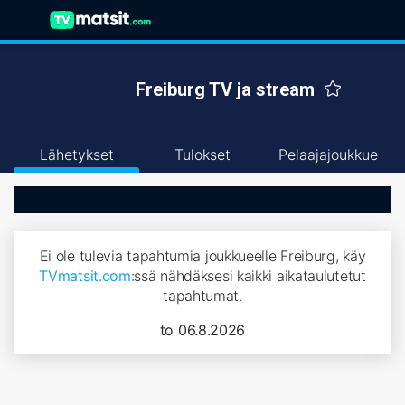
Freiburg TV ja stream
Lähetykset
Tulokset
Pelaajajoukkue
Ei ole tulevia tapahtumia joukkueelle Freiburg, käy
TVmatsit.com
:ssä nähdäksesi kaikki aikataulutetut
tapahtumat.
to 06.8.2026