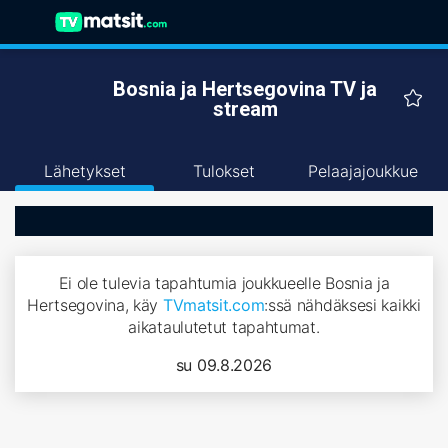
Bosnia ja Hertsegovina TV ja
stream
Lähetykset
Tulokset
Pelaajajoukkue
Ei ole tulevia tapahtumia joukkueelle Bosnia ja
Hertsegovina, käy
TVmatsit.com
:ssä nähdäksesi kaikki
aikataulutetut tapahtumat.
su 09.8.2026