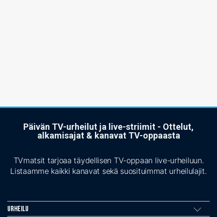
Päivän TV-urheilut ja live-striimit - Ottelut,
alkamisajat & kanavat TV-oppaasta
TVmatsit tarjoaa täydellisen TV-oppaan live-urheiluun.
Listaamme kaikki kanavat sekä suosituimmat urheilulajit.
Urheilu