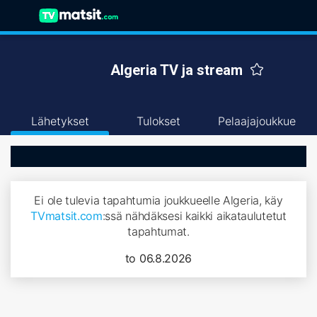
Algeria TV ja stream
Lähetykset
Tulokset
Pelaajajoukkue
Ei ole tulevia tapahtumia joukkueelle Algeria, käy
TVmatsit.com
:ssä nähdäksesi kaikki aikataulutetut
tapahtumat.
to 06.8.2026