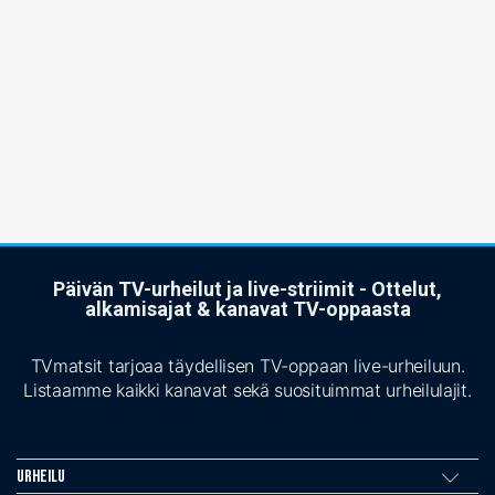
Päivän TV-urheilut ja live-striimit - Ottelut,
alkamisajat & kanavat TV-oppaasta
TVmatsit tarjoaa täydellisen TV-oppaan live-urheiluun.
Listaamme kaikki kanavat sekä suosituimmat urheilulajit.
Urheilu