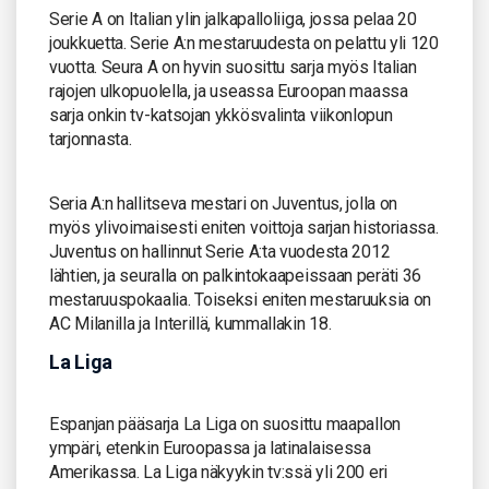
Serie A on Italian ylin jalkapalloliiga, jossa pelaa 20
joukkuetta. Serie A:n mestaruudesta on pelattu yli 120
vuotta. Seura A on hyvin suosittu sarja myös Italian
rajojen ulkopuolella, ja useassa Euroopan maassa
sarja onkin tv-katsojan ykkösvalinta viikonlopun
tarjonnasta.
Seria A:n hallitseva mestari on Juventus, jolla on
myös ylivoimaisesti eniten voittoja sarjan historiassa.
Juventus on hallinnut Serie A:ta vuodesta 2012
lähtien, ja seuralla on palkintokaapeissaan peräti 36
mestaruuspokaalia. Toiseksi eniten mestaruuksia on
AC Milanilla ja Interillä, kummallakin 18.
La Liga
Espanjan pääsarja La Liga on suosittu maapallon
ympäri, etenkin Euroopassa ja latinalaisessa
Amerikassa. La Liga näkyykin tv:ssä yli 200 eri