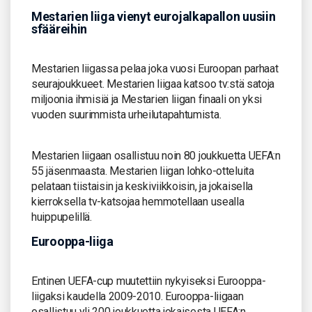
Mestarien liiga vienyt eurojalkapallon uusiin
sfääreihin
Mestarien liigassa pelaa joka vuosi Euroopan parhaat
seurajoukkueet. Mestarien liigaa katsoo tv:stä satoja
miljoonia ihmisiä ja Mestarien liigan finaali on yksi
vuoden suurimmista urheilutapahtumista.
Mestarien liigaan osallistuu noin 80 joukkuetta UEFA:n
55 jäsenmaasta. Mestarien liigan lohko-otteluita
pelataan tiistaisin ja keskiviikkoisin, ja jokaisella
kierroksella tv-katsojaa hemmotellaan usealla
huippupelillä.
Eurooppa-liiga
Entinen UEFA-cup muutettiin nykyiseksi Eurooppa-
liigaksi kaudella 2009-2010. Eurooppa-liigaan
osallistuu yli 200 joukkuetta jokaisesta UEFA:n