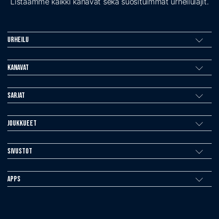
Listaamme kaikki kanavat sekä suosituimmat urheilulajit.
Urheilu
Kanavat
Sarjat
Joukkueet
Sivustot
Apps