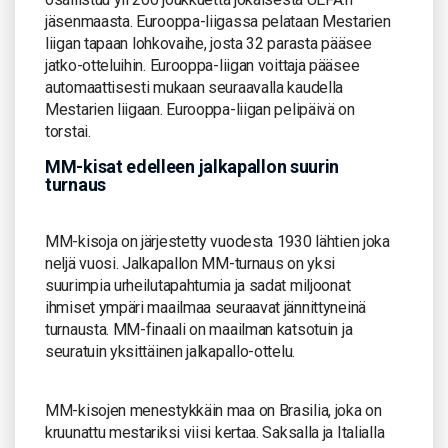
jäsenmaasta. Eurooppa-liigassa pelataan Mestarien
liigan tapaan lohkovaihe, josta 32 parasta pääsee
jatko-otteluihin. Eurooppa-liigan voittaja pääsee
automaattisesti mukaan seuraavalla kaudella
Mestarien liigaan. Eurooppa-liigan pelipäivä on
torstai.
MM-kisat edelleen jalkapallon suurin
turnaus
MM-kisoja on järjestetty vuodesta 1930 lähtien joka
neljä vuosi. Jalkapallon MM-turnaus on yksi
suurimpia urheilutapahtumia ja sadat miljoonat
ihmiset ympäri maailmaa seuraavat jännittyneinä
turnausta. MM-finaali on maailman katsotuin ja
seuratuin yksittäinen jalkapallo-ottelu.
MM-kisojen menestykkäin maa on Brasilia, joka on
kruunattu mestariksi viisi kertaa. Saksalla ja Italialla