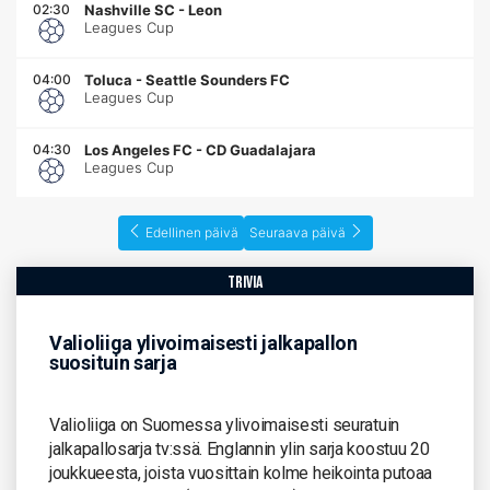
02:30
Nashville SC
-
Leon
Leagues Cup
04:00
Toluca
-
Seattle Sounders FC
Leagues Cup
04:30
Los Angeles FC
-
CD Guadalajara
Leagues Cup
Edellinen päivä
Seuraava päivä
trivia
Valioliiga ylivoimaisesti jalkapallon
suosituin sarja
Valioliiga on Suomessa ylivoimaisesti seuratuin
jalkapallosarja tv:ssä. Englannin ylin sarja koostuu 20
joukkueesta, joista vuosittain kolme heikointa putoaa