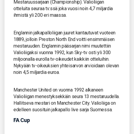
Mestaruussarjaan (Championship). Valioliigan
otteluita seuraa tv:ssä joka vuosi noin 4,7 miljardia
ihmistä yli 200 eri maassa.
Englannin jalkapalloliigan juuret kantautuvat vuoteen
1889, jolloin Preston North End voitti ensimmäisen
mestaruuden. Englannin pääsarjan nimi muutettiin
Valioliigaksi vuonna 1992, kun Sky-tv osti yli 300
miljoonalla eurolla tv-oikeudet kaikkiin otteluihin.
Nykyään tv-oikeuksien yhteisarvon arvioidaan olevan
noin 4,5 miljardia euroa.
Manchester United on vuonna 1992 alkaneen
Valioliigan menestyksekkäin seura 13 mestaruudella.
Hallitseva mestari on Manchester City. Valioliiga on
edelleen suosituin jalkapallo live sarja Suomessa.
FA Cup