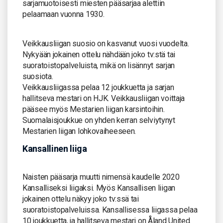
sarjamuotoisesti miesten pääsarjaa alettiin
pelaamaan vuonna 1930.
Veikkausliigan suosio on kasvanut vuosi vuodelta.
Nykyään jokainen ottelu nähdään joko tv:stä tai
suoratoistopalveluista, mikä on lisännyt sarjan
suosiota.
Veikkausliigassa pelaa 12 joukkuetta ja sarjan
hallitseva mestari on HJK. Veikkausliigan voittaja
pääsee myös Mestarien liigan karsintoihin.
Suomalaisjoukkue on yhden kerran selviytynyt
Mestarien liigan lohkovaiheeseen.
Kansallinen liiga
Naisten pääsarja muutti nimensä kaudelle 2020
Kansalliseksi liigaksi. Myös Kansallisen liigan
jokainen ottelu näkyy joko tv:ssä tai
suoratoistopalveluissa. Kansallisessa liigassa pelaa
10 joukkuetta, ja hallitseva mestari on Åland United.