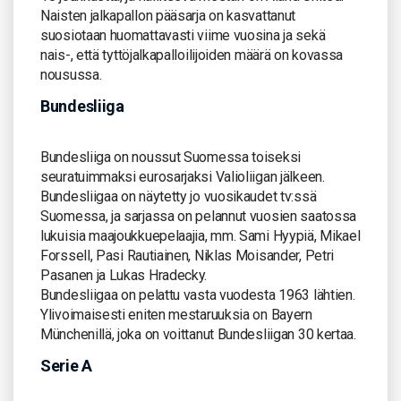
Naisten jalkapallon pääsarja on kasvattanut
suosiotaan huomattavasti viime vuosina ja sekä
nais-, että tyttöjalkapalloilijoiden määrä on kovassa
nousussa.
Bundesliiga
Bundesliiga on noussut Suomessa toiseksi
seuratuimmaksi eurosarjaksi Valioliigan jälkeen.
Bundesliigaa on näytetty jo vuosikaudet tv:ssä
Suomessa, ja sarjassa on pelannut vuosien saatossa
lukuisia maajoukkuepelaajia, mm. Sami Hyypiä, Mikael
Forssell, Pasi Rautiainen, Niklas Moisander, Petri
Pasanen ja Lukas Hradecky.
Bundesliigaa on pelattu vasta vuodesta 1963 lähtien.
Ylivoimaisesti eniten mestaruuksia on Bayern
Münchenillä, joka on voittanut Bundesliigan 30 kertaa.
Serie A