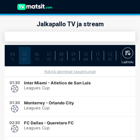
Jalkapallo TV ja stream
04
05
06
07
08
09
10
11
12
13
14
TI
KE
TO
PE
LA
SU
MA
TI
KE
TO
PE
Lajittelu
Näytä aiemmat tapahtumat
01:30
Inter Miami
-
Atletico de San Luis
Leagues Cup
01:30
Monterrey
-
Orlando City
Leagues Cup
02:30
FC Dallas
-
Queretaro FC
Leagues Cup