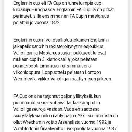
Englannin cup eli FA Cup on tunnetuimpia cup-
kilpailuja Euroopassa. Englannin FA Cupilla on pitkät
perinteet, sillä ensimmäinen FA Cupin mestaruus
pelattiin jo vuonna 1872.
Englannin cupiin voi osallistua jokainen Englannin
jalkapallosarjoihin rekisteröitynyt miesjoukkue.
Valioliigan ja Mestaruussarjan joukkueet tulevat
mukaan cupiin 3. kierroksella, joka pelataan
perinteisesti tammikuun ensimmäisenä
viikonloppuna. Loppuottelu pelataan Lontoon
Wembleyllä viikko Valioliigan päättymisen jälkeen.
FA Cup on aina tarjonnut paljon yllätyksiä, kun
pienemmät seurat yrittävät laittaa kampoihin
Valioliigaseuroja vastaan. Vuosien saatossa
suuryllätyksiä onkin nähty paljon. Yksi suurimmista on
ollut Wrexhamin voitto Arsenalista vuonna 1992 ja
Wimbledonin finaalivoitto Liverpoolista vuonna 1987.