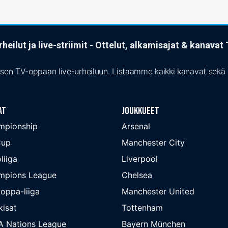
heilut ja live-striimit - Ottelut, alkamisajat & kanava
isen TV-oppaan live-urheiluun. Listaamme kaikki kanavat sekä s
at
Joukkueet
mpionship
Arsenal
Cup
Manchester City
liiga
Liverpool
mpions League
Chelsea
oppa-liiga
Manchester United
isat
Tottenham
A Nations League
Bayern München