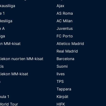
kausliiga
Ajax
e 1
AS Roma
esliiga
AC Milan
e A
Juventus
iga
FC Porto
:n MM-kisat
Atletico Madrid
Real Madrid
iekon nuorten MM-kisat
Barcelona
is
Suomi
iekon MM-kisat
Ilves
a
TPS
Tappara
ula 1
Kärpät
orld Tour
HIFK