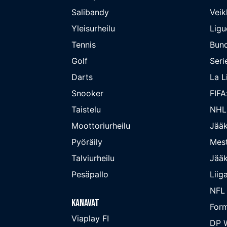
Salibandy
Veik
Yleisurheilu
Ligu
Tennis
Bund
Golf
Seri
Darts
La L
Snooker
FIFA
Taistelu
NHL
Moottoriurheilu
Jääk
Pyöräily
Mest
Talviurheilu
Jääk
Pesäpallo
Liig
NFL
Kanavat
Form
Viaplay FI
DP W