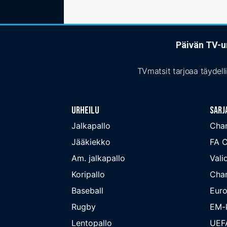
Päivän TV-ur
TVmatsit tarjoaa täydell
Urheilu
Sarj
Jalkapallo
Cha
Jääkiekko
FA 
Am. jalkapallo
Valio
Koripallo
Cha
Baseball
Euro
Rugby
EM-k
Lentopallo
UEF