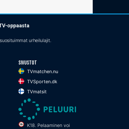
t TV-oppaasta
uosituimmat urheilulajit.
Sivustot
TVmatchen.nu
TVSporten.dk
TVmatsit
K18. Pelaaminen voi