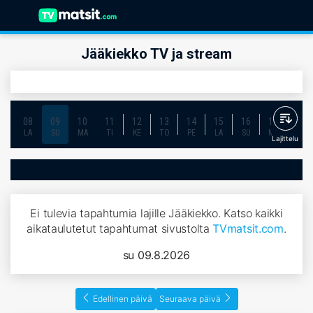
Jääkiekko TV ja stream
08
09
10
11
12
13
14
15
16
17
18
LA
SU
MA
TI
KE
TO
PE
LA
SU
MA
TI
Lajittelu
Ei tulevia tapahtumia lajille Jääkiekko. Katso kaikki
aikataulutetut tapahtumat sivustolta
TVmatsit.com
.
su 09.8.2026
Edellinen päivä
Seuraava päivä