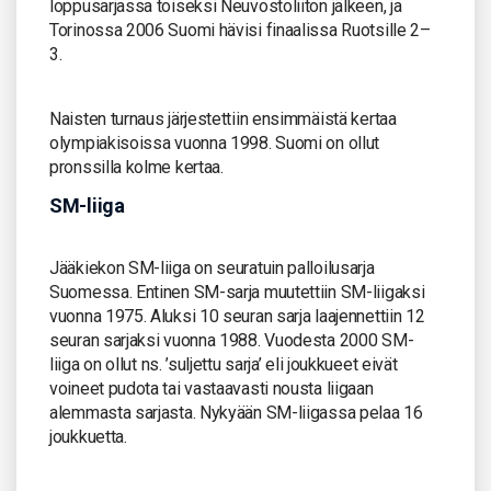
loppusarjassa toiseksi Neuvostoliiton jälkeen, ja
Torinossa 2006 Suomi hävisi finaalissa Ruotsille 2–
3.
Naisten turnaus järjestettiin ensimmäistä kertaa
olympiakisoissa vuonna 1998. Suomi on ollut
pronssilla kolme kertaa.
SM-liiga
Jääkiekon SM-liiga on seuratuin palloilusarja
Suomessa. Entinen SM-sarja muutettiin SM-liigaksi
vuonna 1975. Aluksi 10 seuran sarja laajennettiin 12
seuran sarjaksi vuonna 1988. Vuodesta 2000 SM-
liiga on ollut ns. ’suljettu sarja’ eli joukkueet eivät
voineet pudota tai vastaavasti nousta liigaan
alemmasta sarjasta. Nykyään SM-liigassa pelaa 16
joukkuetta.