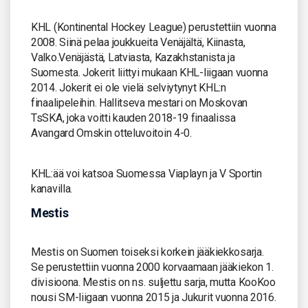
KHL (Kontinental Hockey League) perustettiin vuonna
2008. Siinä pelaa joukkueita Venäjältä, Kiinasta,
Valko.Venäjästä, Latviasta, Kazakhstanista ja
Suomesta. Jokerit liittyi mukaan KHL-liigaan vuonna
2014. Jokerit ei ole vielä selviytynyt KHL:n
finaalipeleihin. Hallitseva mestari on Moskovan
TsSKA, joka voitti kauden 2018-19 finaalissa
Avangard Omskin otteluvoitoin 4-0.
KHL:ää voi katsoa Suomessa Viaplayn ja V Sportin
kanavilla.
Mestis
Mestis on Suomen toiseksi korkein jääkiekkosarja.
Se perustettiin vuonna 2000 korvaamaan jääkiekon 1.
divisioona. Mestis on ns. suljettu sarja, mutta KooKoo
nousi SM-liigaan vuonna 2015 ja Jukurit vuonna 2016.