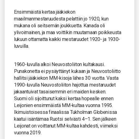
Ensimmäistä kertaa jääkiekon
maailmanmestaruudesta pelattiin jo 1920, kun
mukana oli seitsemän joukkuetta. Kanada oli
ylivoimainen, ja maa voittikin muutamaan poikkeusta
lukuun ottamatta kaikki mestaruudet 1920- ja 1930-
luvuilla.
1960-luvulla alkoi Neuvostoliiton kultakausi.
Punakonetta ei pysäyttänyt kukaan ja Neuvostoliitto
hallitsi jääkiekon MM-kisoja lähes 30 vuotta. Vasta
1990-luvulla Neuvostoliiton hajottua mestaruudet
jakaantuivat tasaisemmin eri maiden kesken.
Suomi oli sijoittunut kaksi kertaa hopealle ennen
Leijonien ensimmäistä MM-kultaa vuonna 1995.
Ikimuistoisessa finaalissa Tukholman Globenissa
kaatui isäntämaa Ruotsi selvästi 4–1. Sen jälkeen
Leijonat on voittanut MM-kultaa kahdesti, viimeksi
vuonna 2019.