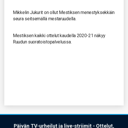
Mikkelin Jukurit on ollut Mestiksen menestyksekkäin
seura seitsemällä mestaruudella.
Mestiksen kaikki ottelut kaudella 2020-21 näkyy
Ruudun suoratoistopalvelussa.
Päivän TV-urheilut ja live-striimit - Ottelut,