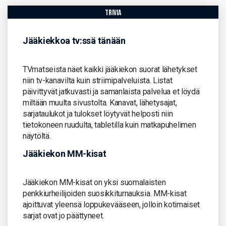
trivia
Jääkiekkoa tv:ssä tänään
TVmatseista näet kaikki jääkiekon suorat lähetykset
niin tv-kanavilta kuin striimipalveluista. Listat
päivittyvät jatkuvasti ja samanlaista palvelua et löydä
miltään muulta sivustolta. Kanavat, lähetysajat,
sarjataulukot ja tulokset löytyvät helposti niin
tietokoneen ruudulta, tabletilla kuin matkapuhelimen
näytöltä.
Jääkiekon MM-kisat
Jääkiekon MM-kisat on yksi suomalaisten
penkkiurheilijoiden suosikkiturnauksia. MM-kisat
ajoittuvat yleensä loppukevääseen, jolloin kotimaiset
sarjat ovat jo päättyneet.