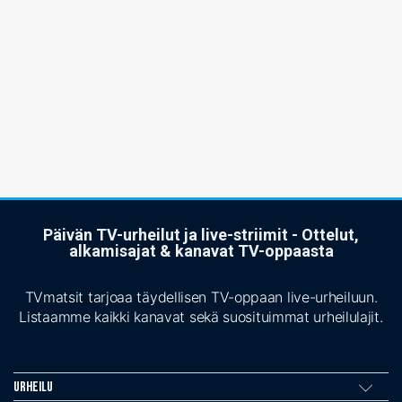
Päivän TV-urheilut ja live-striimit - Ottelut,
alkamisajat & kanavat TV-oppaasta
TVmatsit tarjoaa täydellisen TV-oppaan live-urheiluun.
Listaamme kaikki kanavat sekä suosituimmat urheilulajit.
Urheilu