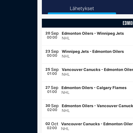
Lähetykset
EDMO
Sep
20
Edmonton Oilers
-
Winnipeg Jets
00:00
NHL
Sep
23
Winnipeg Jets
-
Edmonton Oilers
00:00
NHL
Sep
25
Vancouver Canucks
-
Edmonton Oile
01:00
NHL
Sep
27
Edmonton Oilers
-
Calgary Flames
01:00
NHL
Sep
30
Edmonton Oilers
-
Vancouver Canuc
02:00
NHL
Oct
02
Vancouver Canucks
-
Edmonton Oiler
02:00
NHL