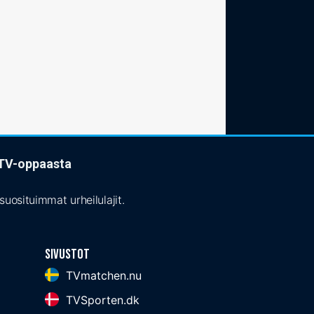
t TV-oppaasta
uosituimmat urheilulajit.
Sivustot
TVmatchen.nu
TVSporten.dk