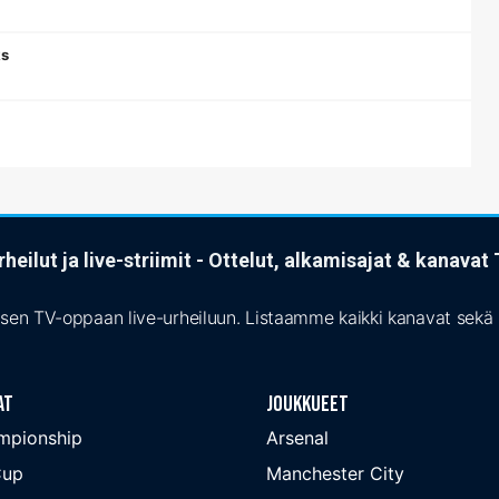
ks
heilut ja live-striimit - Ottelut, alkamisajat & kanava
isen TV-oppaan live-urheiluun. Listaamme kaikki kanavat sekä s
at
Joukkueet
mpionship
Arsenal
Cup
Manchester City