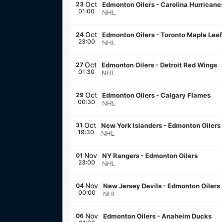
Oct
23
Edmonton Oilers
-
Carolina Hurricane
01:00
NHL
Oct
24
Edmonton Oilers
-
Toronto Maple Lea
23:00
NHL
Oct
27
Edmonton Oilers
-
Detroit Red Wings
01:30
NHL
Oct
29
Edmonton Oilers
-
Calgary Flames
00:30
NHL
Oct
31
New York Islanders
-
Edmonton Oilers
19:30
NHL
Nov
01
NY Rangers
-
Edmonton Oilers
23:00
NHL
Nov
04
New Jersey Devils
-
Edmonton Oilers
00:00
NHL
Nov
06
Edmonton Oilers
-
Anaheim Ducks