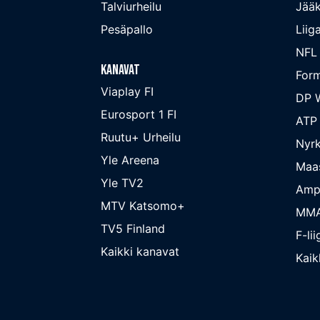
Talviurheilu
Jääk
Pesäpallo
Liig
NFL
Kanavat
Form
Viaplay FI
DP W
Eurosport 1 FI
ATP
Ruutu+ Urheilu
Nyrk
Yle Areena
Maa
Yle TV2
Amp
MTV Katsomo+
MM
TV5 Finland
F-lii
Kaikki kanavat
Kaikk