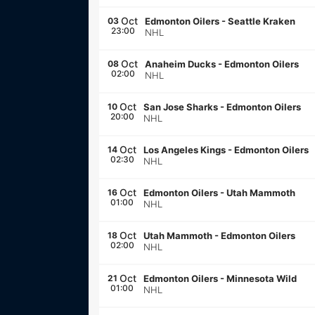
Oct
03
Edmonton Oilers
-
Seattle Kraken
23:00
NHL
Oct
08
Anaheim Ducks
-
Edmonton Oilers
02:00
NHL
Oct
10
San Jose Sharks
-
Edmonton Oilers
20:00
NHL
Oct
14
Los Angeles Kings
-
Edmonton Oilers
02:30
NHL
Oct
16
Edmonton Oilers
-
Utah Mammoth
01:00
NHL
Oct
18
Utah Mammoth
-
Edmonton Oilers
02:00
NHL
Oct
21
Edmonton Oilers
-
Minnesota Wild
01:00
NHL