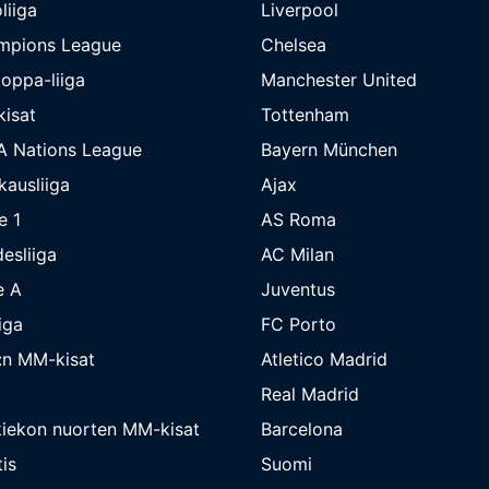
liiga
Liverpool
mpions League
Chelsea
oppa-liiga
Manchester United
isat
Tottenham
A Nations League
Bayern München
kausliiga
Ajax
e 1
AS Roma
esliiga
AC Milan
e A
Juventus
iga
FC Porto
:n MM-kisat
Atletico Madrid
Real Madrid
iekon nuorten MM-kisat
Barcelona
is
Suomi