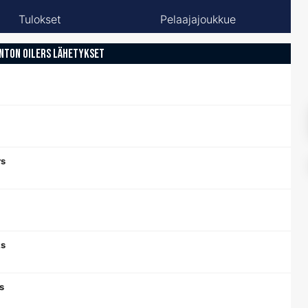
Tulokset
Pelaajajoukkue
NTON OILERS LÄHETYKSET
rs
ks
s