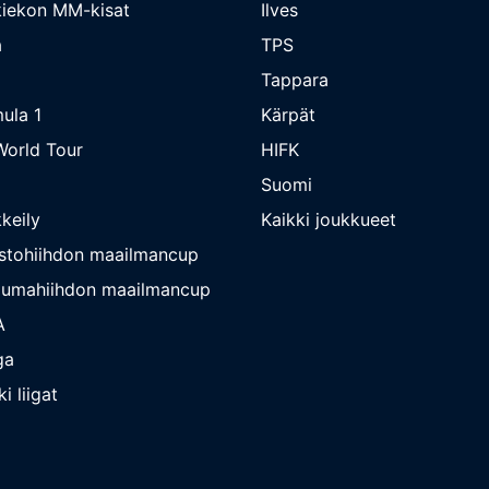
iekon MM-kisat
Ilves
a
TPS
Tappara
ula 1
Kärpät
orld Tour
HIFK
Suomi
keily
Kaikki joukkueet
stohiihdon maailmancup
umahiihdon maailmancup
A
ga
i liigat