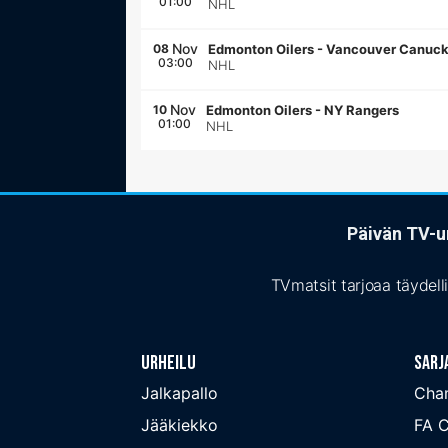
01:00
NHL
Nov
08
Edmonton Oilers
-
Vancouver Canuc
03:00
NHL
Nov
10
Edmonton Oilers
-
NY Rangers
01:00
NHL
Päivän TV-ur
TVmatsit tarjoaa täydell
Urheilu
Sarj
Jalkapallo
Cha
Jääkiekko
FA 