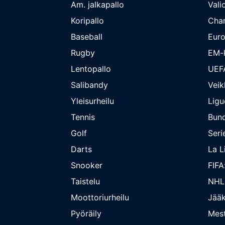
Am. jalkapallo
Valio
Koripallo
Cha
Baseball
Euro
Rugby
EM-k
Lentopallo
UEF
Salibandy
Veik
Yleisurheilu
Ligu
Tennis
Bund
Golf
Seri
Darts
La L
Snooker
FIFA
Taistelu
NHL
Moottoriurheilu
Jääk
Pyöräily
Mest