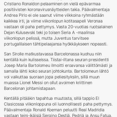
Cristiano Ronaldon pelaaminen on vielä epävarmaa
positiivisten koronavirusnäytteiden takia. Päävalmentaja
Andrea Pirlo ei ole saanut viime viikkoina ryhmästään
kaikkea irti, ja viime viikonlopun kotitasapeli Veronaa
vastaan oli paha pettymys. Vasta 20-vuotias ruotsalainen
Dejan Kulusevski teki jo toisen Seria A -maalinsa
viikonlopun pelissä, mutta Juventus tarvitsee
portugalilaisen tähtipelaajansa hyökkäykseen nopeasti.
San Sirolle matkustavassa Barcelonassa kuohuu niin
kentällä kuin kulisseissa. Tiistai-iltana seuran presidentti
Josep Maria Bartolomeu ilmoitti eroavansa välittömästi ja
samalla lähti koko seuran johtokunta. Bartolomeun lähtö
voi vaikuttaa suoraan jopa peliesityksiin, sillä muun
muassa Lionel Messi on ollut avoimen kriittinen
Barcelonan johtamistapaan.
Kentällä pitääkin tapahtua muutosta, sillä tappio El
Clasicossa viikonloppuna oli luonnollisesti paha pettymys.
Päävalmentaja Ronald Koeman peluutti Real Madridia
vastaan teini-ikäisiä Sergino Destiä, Pedriä ja Ansu Fatua,