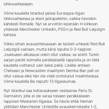
lohkovaiheeseen.
Viime kaudella Istanbul pelasi Eurooppa-liigan
lohkovaiheessa ja eteni jatkopeleihin, vaikka hävisikin
kahdesti Romalle. Nyt se arvottiin kiperään H-lohkoon
yhdessä Manchester Unitedin, PSG:n ja Red Bull Leipzigin
kanssa.
Viikko sitten avausottelussaan se taisteli urheasti Red Bull
Leipzigiä vastaan, mutta kärsi lopulta 0-2-tappion.
Joukkueen alkukausi onkin ollut vaikea: se aloitti Turkin
sarjan peräti kolmella peräkkäisellä tappiolla ja on tällä
kaudella voittanut vain kaksi peliä. Lisäksi entisen
Chelsean ja Newcastlen maalitykin Demba Ban peli on
ollut vaisua eikä hän ole vielä onnistunut maalinteossa.
Viime kaudella Ba naputti 13 liigaosumaa.
Nyt Istanbul saa kotiavaukseen vastaansa Paris St.
Germainin, jolla ei ole varaa toiseen peräkkäiseen
tappioon Mestarien liigassa. Se hävisi ehkä hieman
yllättäen Manchester Unitedille avauskierroksella 1–2,