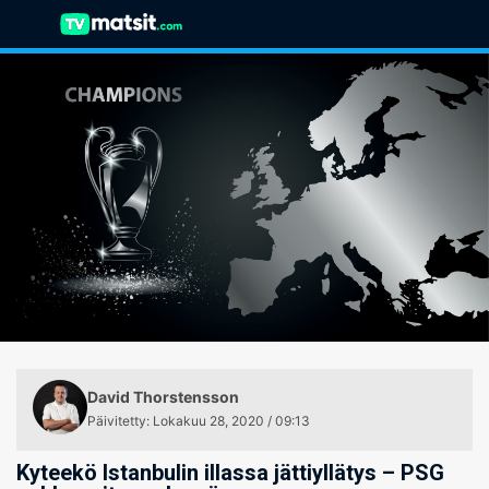
David Thorstensson
Päivitetty
:
Lokakuu 28, 2020 / 09:13
Kyteekö Istanbulin illassa jättiyllätys – PSG