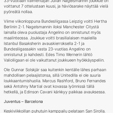
33-vuotiaan valmentajan Julian Nagelsmannin joukkue on
voittanut 7 ottelustaan kuusi, ja häviösarake näyttää vielä
pyöreätä nollaa.
Viime viikonloppuna Bundesliigassa Leipzig voitti Hertha
Berlinin 2-1. Nagelsmannin iloksi Manchester Citystä
lainalla oleva puolustaja Angelino on onnistunut myös
maalinteossa. Joukkue voitti brasilialaisen maaleilla
Istanbul Basaksherin avauskierroksella 2-1 ja
Bundesliigassakin vasta 23-vuotias Angelino on
onnistunut jo kahdesti. Edes Timo Wernerin lähtö
Valioliigaan ei ole vaikuttanut joukkueen hyökkäyspeliin.
Ole Gunnar Solskjär saa kuitenkin kentälle lähes parhaan
mahdollisen pelaajistonsa, sillä Unitedilla ei ole suuria
loukkaantumishuolia. Marcus Rashford, Bruno Fernandes
sekä Antohny Martial ovat kovassa lyönnissä tällä
hetkellä, ja Edinson Cavani kärkkyy paikkaa avauksessa.
Juventus – Barcelona
Keskiviikkoillan puhutuin kamppailu pelataan San Sirolla.