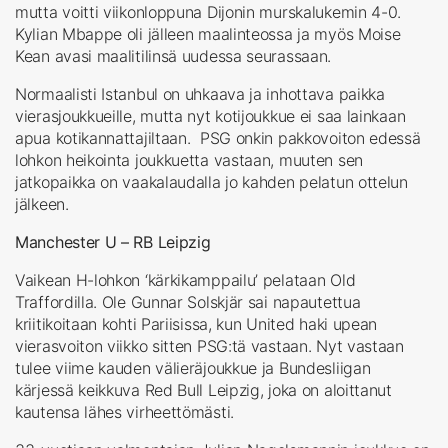
mutta voitti viikonloppuna Dijonin murskalukemin 4-0.
Kylian Mbappe oli jälleen maalinteossa ja myös Moise
Kean avasi maalitilinsä uudessa seurassaan.
Normaalisti Istanbul on uhkaava ja inhottava paikka
vierasjoukkueille, mutta nyt kotijoukkue ei saa lainkaan
apua kotikannattajiltaan. PSG onkin pakkovoiton edessä
lohkon heikointa joukkuetta vastaan, muuten sen
jatkopaikka on vaakalaudalla jo kahden pelatun ottelun
jälkeen.
Manchester U – RB Leipzig
Vaikean H-lohkon ‘kärkikamppailu’ pelataan Old
Traffordilla. Ole Gunnar Solskjär sai napautettua
kriitikoitaan kohti Pariisissa, kun United haki upean
vierasvoiton viikko sitten PSG:tä vastaan. Nyt vastaan
tulee viime kauden välieräjoukkue ja Bundesliigan
kärjessä keikkuva Red Bull Leipzig, joka on aloittanut
kautensa lähes virheettömästi.