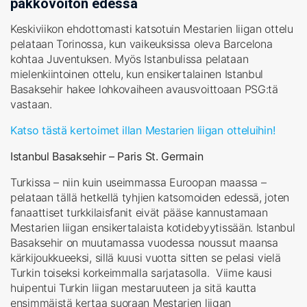
pakkovoiton edessä
Keskiviikon ehdottomasti katsotuin Mestarien liigan ottelu
pelataan Torinossa, kun vaikeuksissa oleva Barcelona
kohtaa Juventuksen. Myös Istanbulissa pelataan
mielenkiintoinen ottelu, kun ensikertalainen Istanbul
Basaksehir hakee lohkovaiheen avausvoittoaan PSG:tä
vastaan.
Katso tästä kertoimet illan Mestarien liigan otteluihin!
Istanbul Basaksehir – Paris St. Germain
Turkissa – niin kuin useimmassa Euroopan maassa –
pelataan tällä hetkellä tyhjien katsomoiden edessä, joten
fanaattiset turkkilaisfanit eivät pääse kannustamaan
Mestarien liigan ensikertalaista kotidebyytissään. Istanbul
Basaksehir on muutamassa vuodessa noussut maansa
kärkijoukkueeksi, sillä kuusi vuotta sitten se pelasi vielä
Turkin toiseksi korkeimmalla sarjatasolla. Viime kausi
huipentui Turkin liigan mestaruuteen ja sitä kautta
ensimmäistä kertaa suoraan Mestarien liigan