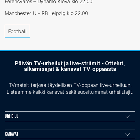
Ferencvaros – Dynamo Kiova klo 22.00
Manchester U – RB Leipzig klo 22.00
Football
Päivän TV-urheilut ja live-striimit - Ottelut,
alkamisajat & kanavat TV-oppaasta
TVmatsit tarjoaa täydellisen TV-oppaan live-urheiluun.
Listaamme kaikki kanavat sekä suosituimmat urheilulajit.
Urheilu
Kanavat