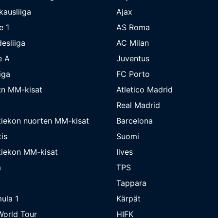
kausliiga
Ajax
e 1
AS Roma
esliiga
AC Milan
e A
Juventus
iga
FC Porto
:n MM-kisat
Atletico Madrid
Real Madrid
iekon nuorten MM-kisat
Barcelona
is
Suomi
iekon MM-kisat
Ilves
a
TPS
Tappara
ula 1
Kärpät
orld Tour
HIFK