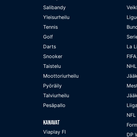
Salibandy
Veik
Yleisurheilu
Ligu
Tennis
Bund
Golf
Seri
Darts
La L
Snooker
FIFA
Taistelu
NHL
Moottoriurheilu
Jääk
Pyöräily
Mest
Talviurheilu
Jääk
Pesäpallo
Liig
NFL
Kanavat
Form
Viaplay FI
DP W