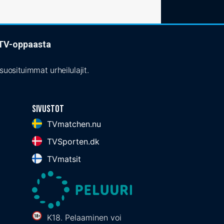
t TV-oppaasta
uosituimmat urheilulajit.
Sivustot
TVmatchen.nu
TVSporten.dk
TVmatsit
K18. Pelaaminen voi