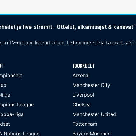
heilut ja live-striimit - Ottelut, alkamisajat & kanava
isen TV-oppaan live-urheiluun. Listaamme kaikki kanavat sekä s
at
Joukkueet
mpionship
Arsenal
Cup
Manchester City
liiga
Liverpool
mpions League
Chelsea
oppa-liiga
Manchester United
isat
Tottenham
A Nations League
Bayern München