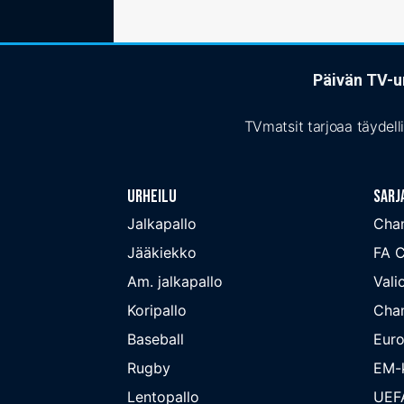
Päivän TV-ur
TVmatsit tarjoaa täydell
Urheilu
Sarj
Jalkapallo
Cha
Jääkiekko
FA 
Am. jalkapallo
Valio
Koripallo
Cha
Baseball
Euro
Rugby
EM-k
Lentopallo
UEF