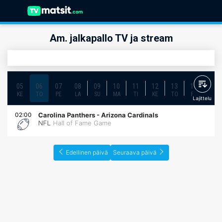
Am. jalkapallo TV ja stream
05
06
07
08
09
10
11
12
13
14
15
KE
TO
PE
LA
SU
MA
TI
KE
TO
PE
LA
Lajittelu
02:00
Carolina Panthers
-
Arizona Cardinals
NFL
Hall of Fame Game
Edellinen päivä
Seuraava päivä