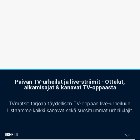
Päivän TV-urheilut ja live-striimit - Ottelut,
alkamisajat & kanavat TV-oppaasta
TVmatsit tarjoaa täydellisen TV-oppaan live-urheiluun.
Listaamme kaikki kanavat sekä suosituimmat urheilulajit.
Urheilu