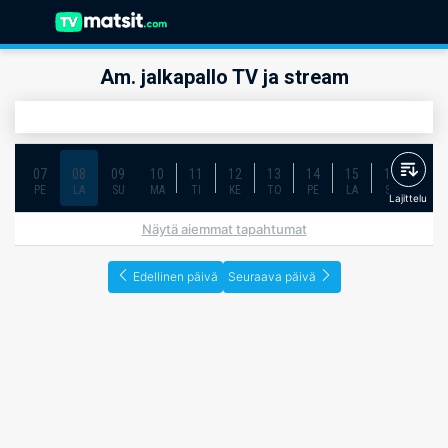
Am. jalkapallo TV ja stream
07
08
09
10
11
12
13
14
15
16
17
PE
LA
SU
MA
TI
KE
TO
PE
LA
SU
MA
Lajittelu
Näytä aiemmat tapahtumat
Edellinen päivä
Seuraava päivä