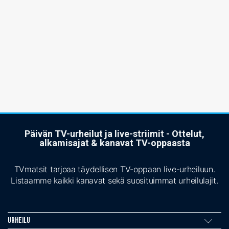
Päivän TV-urheilut ja live-striimit - Ottelut,
alkamisajat & kanavat TV-oppaasta
TVmatsit tarjoaa täydellisen TV-oppaan live-urheiluun.
Listaamme kaikki kanavat sekä suosituimmat urheilulajit.
Urheilu