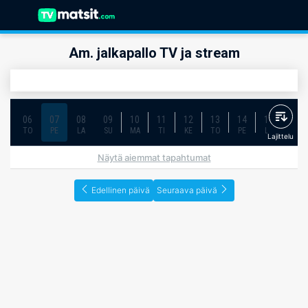
Am. jalkapallo TV ja stream
06
07
08
09
10
11
12
13
14
15
16
TO
PE
LA
SU
MA
TI
KE
TO
PE
LA
SU
Lajittelu
Näytä aiemmat tapahtumat
Edellinen päivä
Seuraava päivä