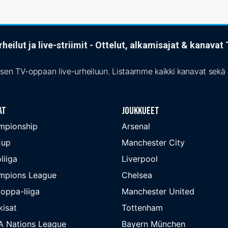
heilut ja live-striimit - Ottelut, alkamisajat & kanava
isen TV-oppaan live-urheiluun. Listaamme kaikki kanavat sekä s
at
Joukkueet
mpionship
Arsenal
Cup
Manchester City
liiga
Liverpool
mpions League
Chelsea
oppa-liiga
Manchester United
isat
Tottenham
A Nations League
Bayern München