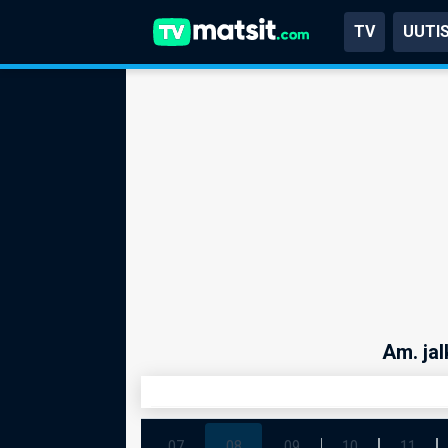
TV
UUTI
Am. jal
07
08
09
10
11