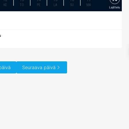
KE
TO
PE
LA
SU
MA
Lajittelu
s
päivä
Seuraava päivä