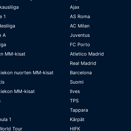
kausliiga
Ajax
e 1
AS Roma
esliiga
AC Milan
e A
Juventus
iga
FC Porto
:n MM-kisat
Atletico Madrid
Real Madrid
iekon nuorten MM-kisat
Barcelona
is
Suomi
iekon MM-kisat
Ilves
a
TPS
Tappara
ula 1
Kärpät
orld Tour
HIFK