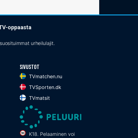
t TV-oppaasta
uosituimmat urheilulajit.
Sivustot
TVmatchen.nu
TVSporten.dk
TVmatsit
K18. Pelaaminen voi