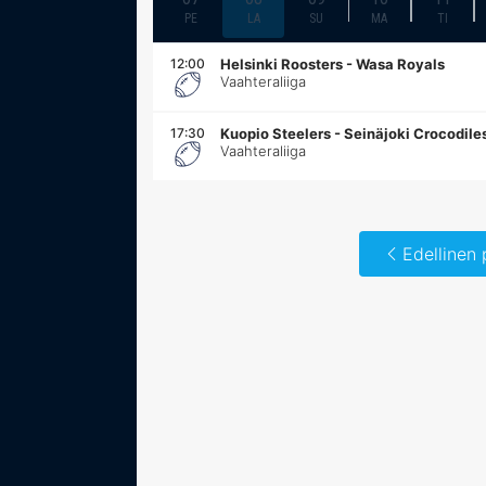
PE
LA
SU
MA
TI
12:00
Helsinki Roosters
-
Wasa Royals
Vaahteraliiga
17:30
Kuopio Steelers
-
Seinäjoki Crocodile
Vaahteraliiga
Edellinen 