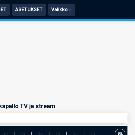
SET
ASETUKSET
Valikko
kapallo TV ja stream
12
13
14
15
16
17