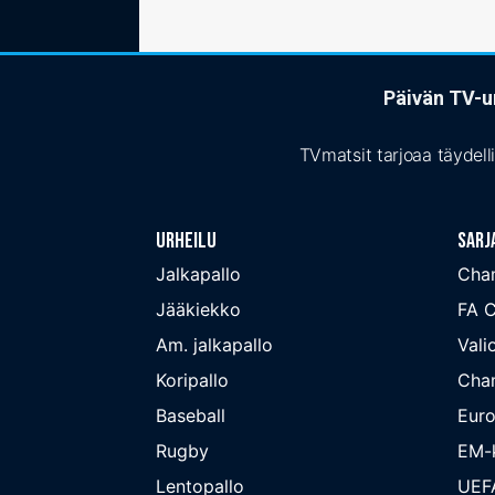
Päivän TV-ur
TVmatsit tarjoaa täydell
Urheilu
Sarj
Jalkapallo
Cha
Jääkiekko
FA 
Am. jalkapallo
Valio
Koripallo
Cha
Baseball
Euro
Rugby
EM-k
Lentopallo
UEF