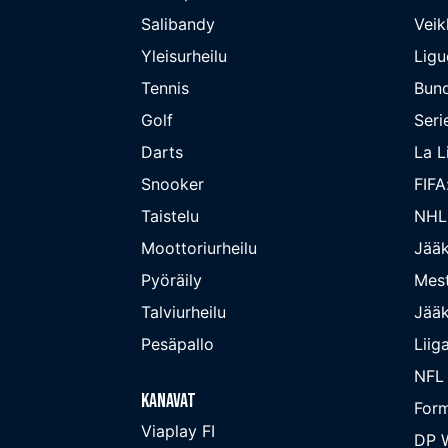
Salibandy
Veik
Yleisurheilu
Ligu
Tennis
Bund
Golf
Seri
Darts
La L
Snooker
FIFA
Taistelu
NHL
Moottoriurheilu
Jääk
Pyöräily
Mest
Talviurheilu
Jääk
Pesäpallo
Liig
NFL
Kanavat
Form
Viaplay FI
DP W